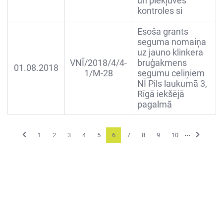
un piekļuves
kontroles si
Esoša grants
seguma nomaiņa
uz jauno klinkera
VNĪ/2018/4/4-
bruģakmens
01.08.2018
1/M-28
segumu celiņiem
NĪ Pils laukumā 3,
Rīgā iekšējā
pagalmā
...
Previous
Next
1
2
3
4
5
6
7
8
9
10