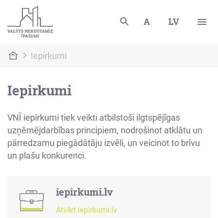
A
LV
Iepirkumi
Iepirkumi
VNĪ iepirkumi tiek veikti atbilstoši ilgtspējīgas
uzņēmējdarbības principiem, nodrošinot atklātu un
pārredzamu piegādātāju izvēli, un veicinot to brīvu
un plašu konkurenci.
iepirkumi.lv
Atvērt iepirkumi.lv