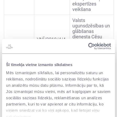
ekspertīzes
veikšana
Valsts
ugunsdzēsības un
glābšanas
dienesta Cēsu
VNĪ/2018/4/4-
17.08.2018
depo būves
1/AK-45
ekspertīzes
veikšana
A.Kronvalda ielā
52, Cēsīs
Šī tīmekļa vietne izmanto sīkdatnes
Mēs izmantojam sīkfailus, lai personalizētu saturu un
TabFab RADOŠĀ
reklāmas, nodrošinātu sociālo saziņas līdzekļu funkcijas
KVARTĀLA
un analizētu mūsu datu plūsmu. Informāciju par to, kā
VNĪ/2018/7/2-
PILNĪGAS
17.08.2018
3/MK-1
IZBŪVES
Jūs izmantojat mūsu vietni, mēs arī kopīgojam ar saviem
ARHITEKTONISKĀ
sociālās saziņas līdzekļu, reklamēšanas un analīzes
VĪZIJA
partneriem, kuri to var apvienot ar citu informāciju, ko
viņiem sniedzat vai ko viņi apkopo, kad lietojat viņu
Par būvdarbu
pakalpojumus.