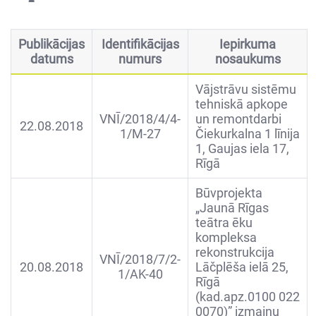
Publikācijas
Identifikācijas
Iepirkuma
datums
numurs
nosaukums
Vājstrāvu sistēmu
tehniskā apkope
VNĪ/2018/4/4-
un remontdarbi
22.08.2018
1/M-27
Čiekurkalna 1 līnija
1, Gaujas iela 17,
Rīgā
Būvprojekta
„Jaunā Rīgas
teātra ēku
kompleksa
rekonstrukcija
VNĪ/2018/7/2-
20.08.2018
Lāčplēša ielā 25,
1/AK-40
Rīgā
(kad.apz.0100 022
0070)” izmaiņu