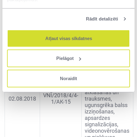
veikšanu
būvprojekta “RŠV
VNĪ/2018/7/2-
“Terehova”
02.08.2018
Rādīt detalizēti
3/AK-31
attīstības
modernizācijas
projekts. 1.etaps”
Atļaut visas sīkdatnes
īstenošanai
Tehniskā
Pielāgot
apsardze ar
reaģēšanu uz
trauksmes
Noraidīt
signāliem un
ugunsgrēka
atklāšanas un
VNĪ/2018/4/4-
02.08.2018
trauksmes,
1/AK-15
ugunsgrēka balss
izziņošanas,
apsardzes
signalizācijas,
videonovērošanas