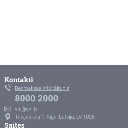
Kontakti
Bezmaksas info tālrunis
8000 2000
vni@vni.lv
Talejas iela 1, Rīga, Latvija, LV-1026
Saites