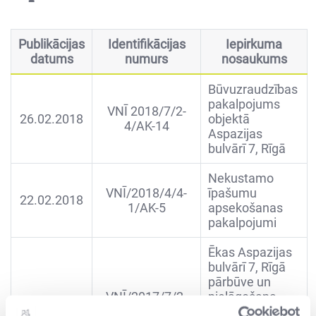
Publikācijas
Identifikācijas
Iepirkuma
datums
numurs
nosaukums
Būvuzraudzības
pakalpojums
VNĪ 2018/7/2-
26.02.2018
objektā
4/AK-14
Aspazijas
bulvārī 7, Rīgā
Nekustamo
VNĪ/2018/4/4-
īpašumu
22.02.2018
1/AK-5
apsekošanas
pakalpojumi
Ēkas Aspazijas
bulvārī 7, Rīgā
pārbūve un
VNĪ/2017/7/2-
pielāgošana
09.02.2018
4/AK-40
Latvijas