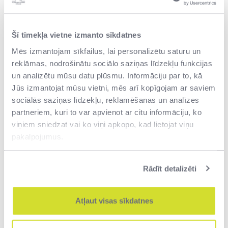
Republikas
Prokuratūras
vajadzībām
Šī tīmekļa vietne izmanto sīkdatnes
Nekustamo
Mēs izmantojam sīkfailus, lai personalizētu saturu un
VNĪ/2018/4/4-
īpašumu telpu
reklāmas, nodrošinātu sociālo saziņas līdzekļu funkcijas
09.02.2018
1/AK-6
uzkopšana
un analizētu mūsu datu plūsmu. Informāciju par to, kā
Rīgas reģionā
Jūs izmantojat mūsu vietni, mēs arī kopīgojam ar saviem
sociālās saziņas līdzekļu, reklamēšanas un analīzes
Patrulēšanas
partneriem, kuri to var apvienot ar citu informāciju, ko
pakalpojumu
nodrošināšana
viņiem sniedzat vai ko viņi apkopo, kad lietojat viņu
VAS ”Valsts
pakalpojumus.
nekustamie
VNĪ/2018/4/2/B-
07.02.2018
īpašumi”
2
pārvaldībā un
Rādīt detalizēti
valdījumā
esošajos
nekustamajos
Atļaut visas sīkdatnes
īpašumos