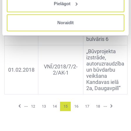
Ēkas fasādes
Pielāgot
apdrukātā sieta
izgatavošanai
VNĪ/2018/4/4-
04.02.2018
un montāžai
Noraidīt
1/M-1
īpašumam Rīgā,
Kronvalda
bulvāris 6
„Būvprojekta
izstrāde,
autoruzraudzība
VNĪ/2018/7/2-
01.02.2018
un būvdarbu
2/AK-1
veikšana
Kandavas ielā
2a, Daugavpilī”
...
...
Previous
Next
12
13
14
15
16
17
18