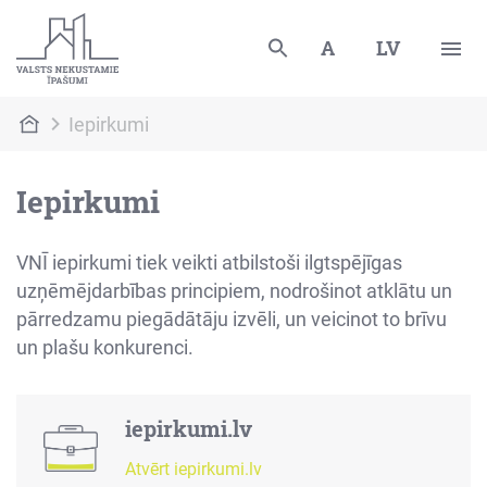
A
LV
Iepirkumi
Iepirkumi
VNĪ iepirkumi tiek veikti atbilstoši ilgtspējīgas
uzņēmējdarbības principiem, nodrošinot atklātu un
pārredzamu piegādātāju izvēli, un veicinot to brīvu
un plašu konkurenci.
iepirkumi.lv
Atvērt iepirkumi.lv