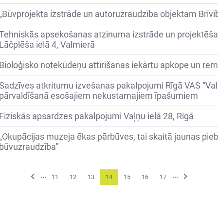
„Būvprojekta izstrāde un autoruzraudzība objektam Brīvīb
Tehniskās apsekošanas atzinuma izstrāde un projektē
Lāčplēša ielā 4, Valmierā
Bioloģisko notekūdeņu attīrīšanas iekārtu apkope un re
Sadzīves atkritumu izvešanas pakalpojumi Rīgā VAS “Va
pārvaldīšanā esošajiem nekustamajiem īpašumiem
Fiziskās apsardzes pakalpojumi Vaļņu ielā 28, Rīgā
„Okupācijas muzeja ēkas pārbūves, tai skaitā jaunas pi
būvuzraudzība”
...
...
Previous
Next
11
12
13
14
15
16
17