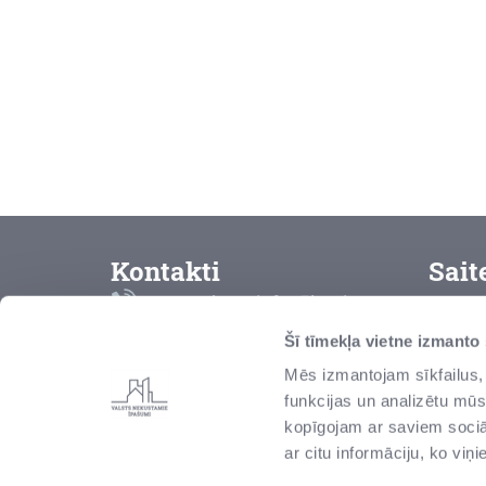
Kontakti
Sait
Bezmaksas info tālrunis
K
8000 2000
Šī tīmekļa vietne izmanto
L
Mēs izmantojam sīkfailus, 
vni@vni.lv
funkcijas un analizētu mūs
P
Talejas iela 1, Rīga, Latvija,
kopīgojam ar saviem sociāl
LV-1026
Z
ar citu informāciju, ko viņ
r