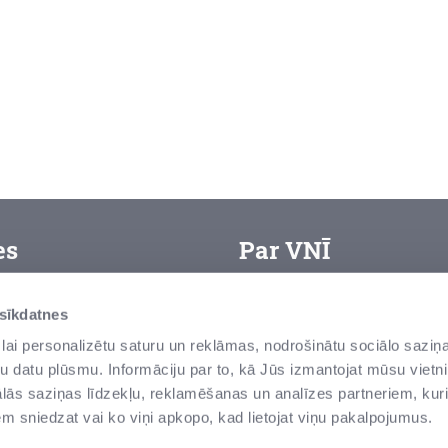
es
Par VNĪ
VAS “Valsts nekustamie īpa
arjera
 sīkdatnes
zemes un ēku – pārvaldītā
ietošanas noteikumi
lai personalizētu saturu un reklāmas, nodrošinātu sociālo saziņa
senas un modernas ēkas, v
u datu plūsmu. Informāciju par to, kā Jūs izmantojat mūsu vietni
rivātuma politika
tās ir valsts vērtības Latvi
ās saziņas līdzekļu, reklamēšanas un analīzes partneriem, kuri
iņot par negodprātīgu
iem sniedzat vai ko viņi apkopo, kad lietojat viņu pakalpojumus.
īcību