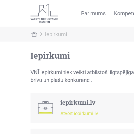
Par mums
Kompet
Iepirkumi
Iepirkumi
VNĪ iepirkumi tiek veikti atbilstoši ilgtspē
brīvu un plašu konkurenci.
iepirkumi.lv
Atvērt iepirkumi.lv