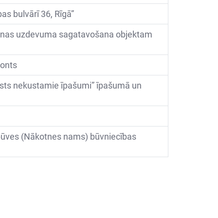
as bulvārī 36, Rīgā”
šanas uzdevuma sagatavošana objektam
monts
lsts nekustamie īpašumi” īpašumā un
ebūves (Nākotnes nams) būvniecības