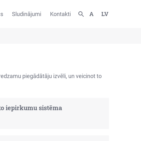
A
LV
es
Sludinājumi
Kontakti
redzamu piegādātāju izvēli, un veicinot to
ko iepirkumu sistēma