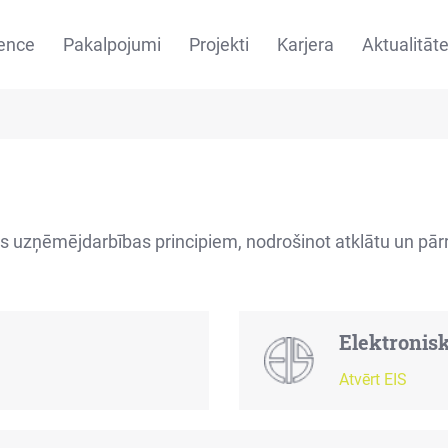
ence
Pakalpojumi
Projekti
Karjera
Aktualitāt
jīgas uzņēmējdarbības principiem, nodrošinot atklātu un pār
Elektronis
Atvērt EIS