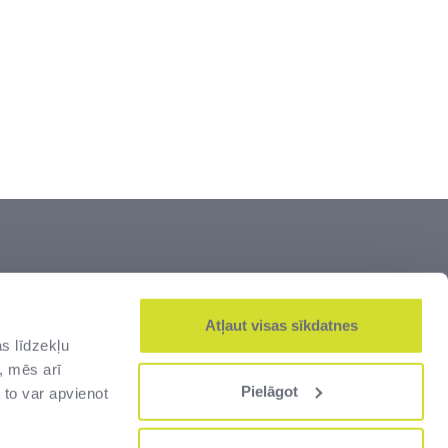
šumi” ir lielākais Latvijas dižāko vērtību –
js. Zeme un kultūrvēsturiskais mantojums,
Atļaut visas sīkdatnes
s līdzekļu
alsts robežas un muitas infrastruktūra –
, mēs arī
jas cilvēkiem.
Pielāgot
 to var apvienot