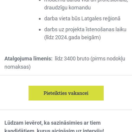
draudzīgu komandu
darba vieta būs Latgales reģionā
darbs uz projekta īstenošanas laiku
(līdz 2024.gada beigām)
Atalgojuma līmenis:
līdz 3400 bruto (pirms nodokļu
nomaksas)
Pieteikties vakancei
Lūdzam ievērot, ka sazināsimies ar tiem
kandidātiem, kurus aicināsim uz interviju!