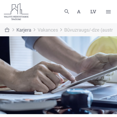
A
LV
Karjera
Vakances
Būvuzraugs/-dze (austru