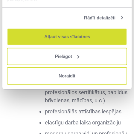
B kategorijas autovadītāja apliecība
Rādīt detalizēti
Piedāvājam:
Atļaut visas sīkdatnes
iespēju strādāt unikālos valsts
Pielāgot
nozīmes projektos, sasniegt
ambiciozus mērķus
motivējošus labumus (veselības
Noraidīt
apdrošināšanu, apmaksātus
profesionālos sertifikātus, papildus
brīvdienas, mācības, u.c.)
profesionālās attīstības iespējas
elastīgu darba laika organizāciju
modernu darba vidi un profesionālu,