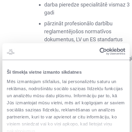
darba pieredze specialitātē vismaz 3
gadi
pārzināt profesionālo darbību
reglamentējošos normatīvos
dokumentus, LV un ES standartus
izteikta iniciatīva, atbildības sajūta,
spēja izvērtēt prioritātes un patstāvīgi
pieņemt lēmumus
Šī tīmekļa vietne izmanto sīkdatnes
teicamas komunikācijas un
Mēs izmantojam sīkfailus, lai personalizētu saturu un
komandas sadarbības spējas
reklāmas, nodrošinātu sociālo saziņas līdzekļu funkcijas
obligātas teicamas valsts valodas
un analizētu mūsu datu plūsmu. Informāciju par to, kā
Jūs izmantojat mūsu vietni, mēs arī kopīgojam ar saviem
zināšanas
sociālās saziņas līdzekļu, reklamēšanas un analīzes
vēlamas speciālās datorprogrammu
partneriem, kuri to var apvienot ar citu informāciju, ko
zināšanas (piemēram, Autocad)
viņiem sniedzat vai ko viņi apkopo, kad lietojat viņu
pakalpojumus.