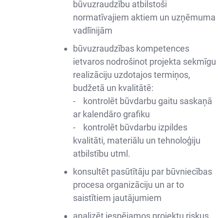
būvuzraudzību atbilstoši
normatīvajiem aktiem un uzņēmuma
vadlīnijām
būvuzraudzības kompetences
ietvaros nodrošinot projekta sekmīgu
realizāciju uzdotajos termiņos,
budžetā un kvalitātē:
- kontrolēt būvdarbu gaitu saskaņā
ar kalendāro grafiku
- kontrolēt būvdarbu izpildes
kvalitāti, materiālu un tehnoloģiju
atbilstību utml.
konsultēt pasūtītāju par būvniecības
procesa organizāciju un ar to
saistītiem jautājumiem
analizēt iespējamos projektu riskus