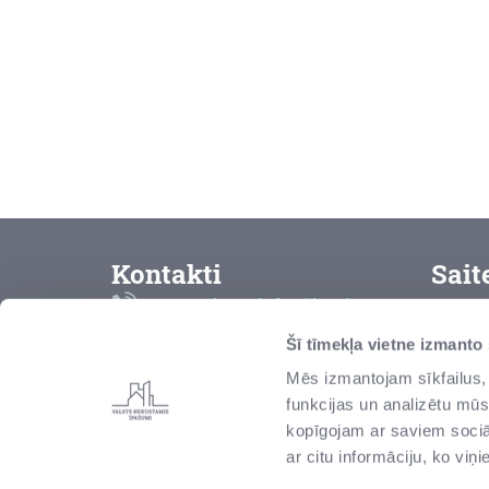
Kontakti
Sait
Bezmaksas info tālrunis
K
8000 2000
Šī tīmekļa vietne izmanto
L
Mēs izmantojam sīkfailus, 
vni@vni.lv
funkcijas un analizētu mūs
P
Talejas iela 1, Rīga, Latvija,
kopīgojam ar saviem sociāl
LV-1026
Z
ar citu informāciju, ko viņ
r