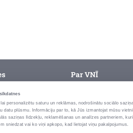
es
Par VNĪ
VAS “Valsts nekustamie īpa
arjera
 sīkdatnes
zemes un ēku – pārvaldītā
ietošanas noteikumi
lai personalizētu saturu un reklāmas, nodrošinātu sociālo saziņa
senas un modernas ēkas, v
u datu plūsmu. Informāciju par to, kā Jūs izmantojat mūsu vietni
rivātuma politika
tās ir valsts vērtības Latvi
ās saziņas līdzekļu, reklamēšanas un analīzes partneriem, kuri
iņot par negodprātīgu
iem sniedzat vai ko viņi apkopo, kad lietojat viņu pakalpojumus.
īcību