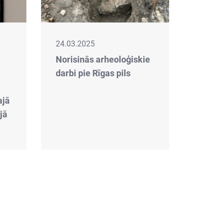
24.03.2025
Norisinās arheoloģiskie
darbi pie Rīgas pils
ajā
jā