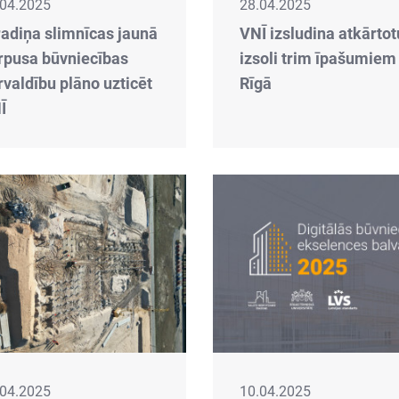
.04.2025
28.04.2025
radiņa slimnīcas jaunā
VNĪ izsludina atkārtot
rpusa būvniecības
izsoli trim īpašumiem
rvaldību plāno uzticēt
Rīgā
Ī
.04.2025
10.04.2025