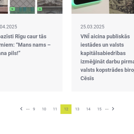
.04.2025
25.03.2025
azīsti Rīgu caur tās
VNĪ aicina publiskās
miem: “Mans nams –
iestādes un valsts
na pils!”
kapitālsabiedrības
izmēģināt darbu pirm
valsts kopstrādes biro
Cēsīs
...
...
Previous
Next
9
10
11
12
13
14
15