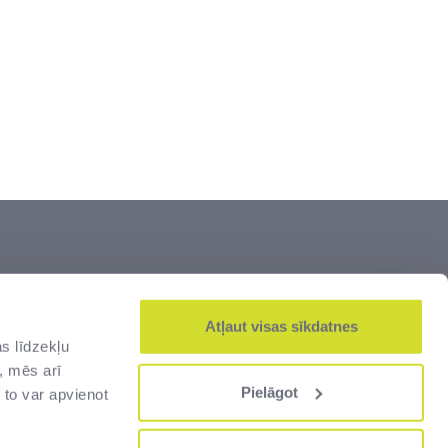
šumi” ir lielākais Latvijas dižāko vērtību –
js. Zeme un kultūrvēsturiskais mantojums,
Atļaut visas sīkdatnes
s līdzekļu
alsts robežas un muitas infrastruktūra –
, mēs arī
jas cilvēkiem.
Pielāgot
 to var apvienot