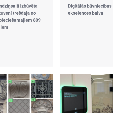
ndziņsalā izbūvēta
Digitālās būvniecības
tuveni trešdaļa no
ekselences balva
pieciešamajiem 809
ļiem