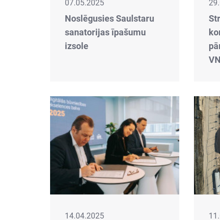
07.05.2025
29
Noslēgusies Saulstaru
St
sanatorijas īpašumu
ko
izsole
pā
VN
14.04.2025
11