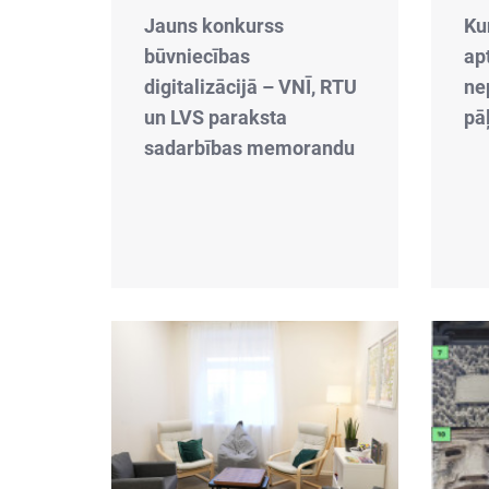
Jauns konkurss
Ku
būvniecības
ap
digitalizācijā – VNĪ, RTU
ne
un LVS paraksta
pā
sadarbības memorandu