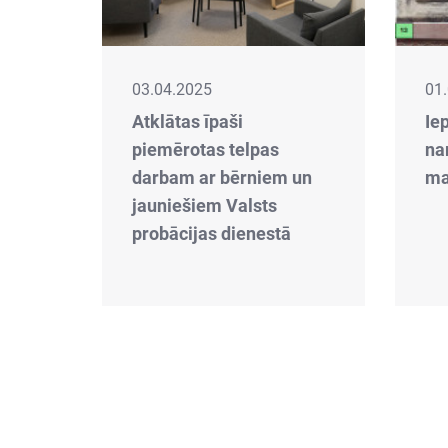
03.04.2025
01
Atklātas īpaši
Iep
piemērotas telpas
na
darbam ar bērniem un
ma
jauniešiem Valsts
probācijas dienestā