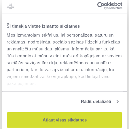
Šī tīmekļa vietne izmanto sīkdatnes
17.06.2025
Mēs izmantojam sīkfailus, lai personalizētu saturu un
reklāmas, nodrošinātu sociālo saziņas līdzekļu funkcijas
VNĪ: atjaunotas telpas Valsts probācijas
un analizētu mūsu datu plūsmu. Informāciju par to, kā
dienestam Liepājā un Rīgā, pielāgojot tās
Jūs izmantojat mūsu vietni, mēs arī kopīgojam ar saviem
darbam ar bērniem un jauniešiem
sociālās saziņas līdzekļu, reklamēšanas un analīzes
partneriem, kuri to var apvienot ar citu informāciju, ko
viņiem sniedzat vai ko viņi apkopo, kad lietojat viņu
pakalpojumus.
Rādīt detalizēti
Atļaut visas sīkdatnes