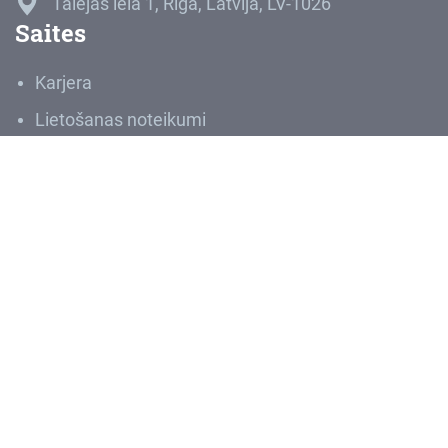
Talejas iela 1, Rīga, Latvija, LV-1026
Saites
Karjera
Lietošanas noteikumi
Privātuma politika
Ziņot par negodprātīgu rīcību
Sludinājumi
Iepirkumi
VNĪIS
Medijiem
Par VNĪ
VAS “Valsts nekustamie īpašumi” ir lielākais Latvijas