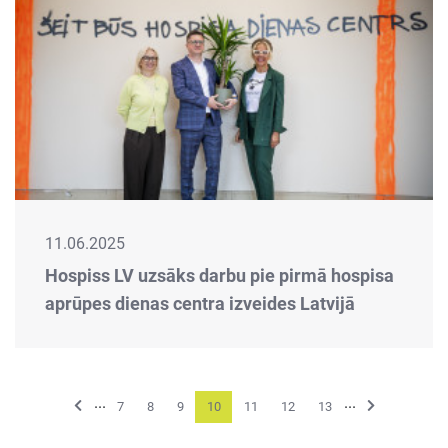
11.06.2025
Hospiss LV uzsāks darbu pie pirmā hospisa
aprūpes dienas centra izveides Latvijā
...
...
Previous
Next
7
8
9
10
11
12
13