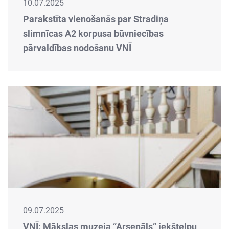
10.07.2025
Parakstīta vienošanās par Stradiņa
slimnīcas A2 korpusa būvniecības
pārvaldības nodošanu VNĪ
09.07.2025
VNĪ: Mākslas muzeja “Arsenāls” iekštelpu