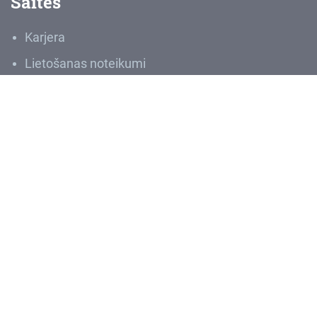
Saites
Karjera
Lietošanas noteikumi
Privātuma politika
Ziņot par negodprātīgu rīcību
Sludinājumi
Iepirkumi
VNĪIS
Medijiem
Riska/incidenta ziņojums
Par VNĪ
VAS “Valsts nekustamie īpašumi” ir lielākais Latvijas