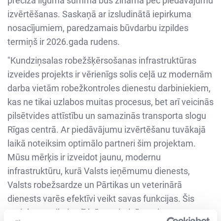
precīza līguma summa būs zināma pēc piedāvājumu
izvērtēšanas. Saskaņā ar izsludinātā iepirkuma
nosacījumiem, paredzamais būvdarbu izpildes
termiņš ir 2026.gada rudens.
"Kundziņsalas robežšķērsošanas infrastruktūras
izveides projekts ir vērienīgs solis ceļā uz modernām
darba vietām robežkontroles dienestu darbiniekiem,
kas ne tikai uzlabos muitas procesus, bet arī veicinās
pilsētvides attīstību un samazinās transporta slogu
Rīgas centrā. Ar piedāvājumu izvērtēšanu tuvākajā
laikā noteiksim optimālo partneri šim projektam.
Mūsu mērķis ir izveidot jaunu, modernu
infrastruktūru, kurā Valsts ieņēmumu dienests,
Valsts robežsardze un Pārtikas un veterinārā
dienests varēs efektīvi veikt savas funkcijas. Šis
projekts ne tikai palīdzēs optimizēt muitas procesus,