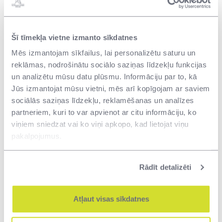
bet arī uzlabos drošību un sekmēs Eiropas
transporta tīkla attīstību Latvijā," norāda Jeļena
Gavrilova, VAS "Valsts nekustamie īpašumi" valdes
Šī tīmekļa vietne izmanto sīkdatnes
locekle.
Mēs izmantojam sīkfailus, lai personalizētu saturu un
reklāmas, nodrošinātu sociālo saziņas līdzekļu funkcijas
Projekta “Infrastruktūras izveide kontroles dienestu
un analizētu mūsu datu plūsmu. Informāciju par to, kā
funkciju īstenošanai Kundziņsalā” ietvaros ir
Jūs izmantojat mūsu vietni, mēs arī kopīgojam ar saviem
paredzēts izveidot jaunu, mūsdienu prasībām
sociālās saziņas līdzekļu, reklamēšanas un analīzes
atbilstošu infrastruktūru kontroles dienestu - Valsts
partneriem, kuri to var apvienot ar citu informāciju, ko
ieņēmumu dienesta, Valsts robežsardzes un
viņiem sniedzat vai ko viņi apkopo, kad lietojat viņu
Pārtikas un veterinārā dienesta - funkciju
pakalpojumus.
īstenošanai, kā arī pārcelt Rīgas brīvostas muitas
kontroles punktu no Uriekstes ielas 16, uz Uriekstes
Rādīt detalizēti
ielu 42, Rīgā, kas potenciāli mazinās ar Rīgas ostu
saistītā transportu radīto negatīvo ietekmi uz Rīgas
Atļaut visas sīkdatnes
pilsētas satiksmes plūsmu un sekmēs Eiropas
transporta tīkla (TEN-T) infrastruktūras attīstību.