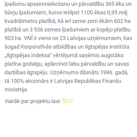
īpašumu apsaimniekošanu un pārvaldību 365 ēku un
būvju īpašumiem, kuros ietilpst 1100 ēkas 0,95 milj.
kvadrātmetru platībā, kā arī zeme zem ēkām 602 ha
platībā un 3 536 zemes īpašumiem ar kopējo platību
903 ha. VNĪ ir viens no 23 Latvijas uzņēmumiem, kas
šogad Korporatīvās atbildības un ilgtspējas institūta
„Ilgtspējas indeksa” vērtējumā saņēmis augstāko
platīna godalgu, apliecinot labu pārvaldību un savas
darbības ilgtspēju. Uzņēmums dibināts 1996. gadā,
tā 100% akcionārs ir Latvijas Republikas Finanšu
ministrija.
Vairāk par projektu lasi:
ŠEIT