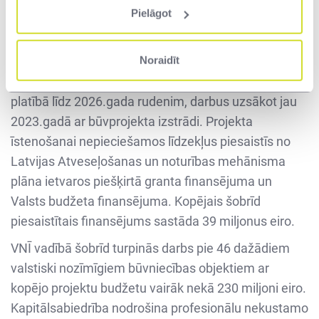
Pielāgot
Jauna RŠV punkta izbūve uzlabos arī dienestu
darbinieku un robežšķērsotāju drošību un paātrinās
un vienkāršos muitošanas procesu.
Noraidīt
Jauno infrastruktūru plānots izveidot 5,9 ha lielā
platībā līdz 2026.gada rudenim, darbus uzsākot jau
2023.gadā ar būvprojekta izstrādi. Projekta
īstenošanai nepieciešamos līdzekļus piesaistīs no
Latvijas Atveseļošanas un noturības mehānisma
plāna ietvaros piešķirtā granta finansējuma un
Valsts budžeta finansējuma. Kopējais šobrīd
piesaistītais finansējums sastāda 39 miljonus eiro.
VNĪ vadībā šobrīd turpinās darbs pie 46 dažādiem
valstiski nozīmīgiem būvniecības objektiem ar
kopējo projektu budžetu vairāk nekā 230 miljoni eiro.
Kapitālsabiedrība nodrošina profesionālu nekustamo