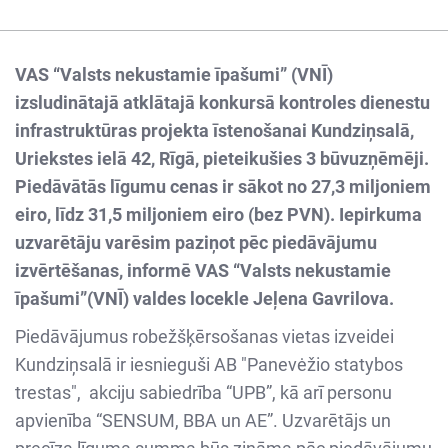
VAS “Valsts nekustamie īpašumi” (VNĪ)
izsludinātajā atklātajā konkursā kontroles dienestu
infrastruktūras projekta īstenošanai Kundziņsalā,
Uriekstes ielā 42, Rīgā, pieteikušies 3 būvuzņēmēji.
Piedāvātās līgumu cenas ir sākot no 27,3 miljoniem
eiro, līdz 31,5 miljoniem eiro (bez PVN). Iepirkuma
uzvarētāju varēsim paziņot pēc piedāvājumu
izvērtēšanas, informē VAS “Valsts nekustamie
īpašumi”(VNĪ) valdes locekle Jeļena Gavrilova.
Piedāvājumus robežšķērsošanas vietas izveidei
Kundziņsalā ir iesnieguši AB "Panevėžio statybos
trestas", akciju sabiedrība “UPB”, kā arī personu
apvienība “SENSUM, BBA un AE”. Uzvarētājs un