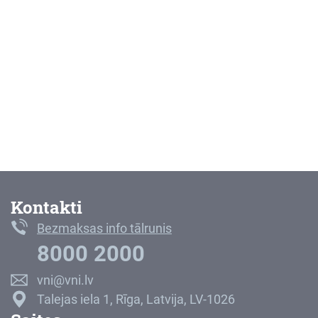
Kontakti
Bezmaksas info tālrunis
8000 2000
vni@vni.lv
Talejas iela 1, Rīga, Latvija, LV-1026