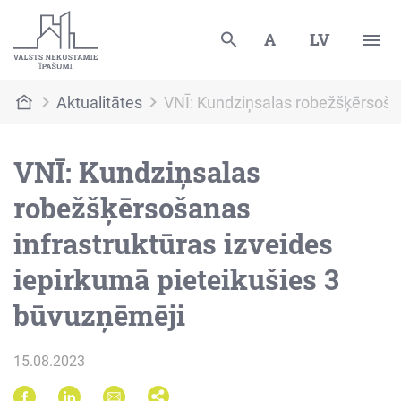
A
LV
Aktualitātes
VNĪ: Kundziņsalas robežšķērsošan
VNĪ: Kundziņsalas
robežšķērsošanas
infrastruktūras izveides
iepirkumā pieteikušies 3
būvuzņēmēji
15.08.2023