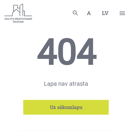
A
LV
404
Lapa nav atrasta
Uz sākumlapu