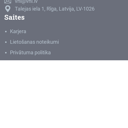
vni@vni.lv
Talejas iela 1, Rīga, Latvija, LV-1026
Saites
Karjera
Lietošanas noteikumi
Privātuma politika
Ziņot par negodprātīgu rīcību
Sludinājumi
Iepirkumi
VNĪIS
Medijiem
Par VNĪ