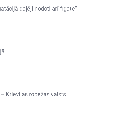
tācijā daļēji nodoti arī “Igate”
jā
 – Krievijas robežas valsts