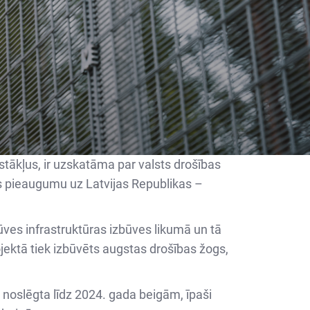
stākļus, ir uzskatāma par valsts drošības
s pieaugumu uz Latvijas Republikas –
ves infrastruktūras izbūves likumā un tā
ojektā tiek izbūvēts augstas drošības žogs,
a noslēgta līdz 2024. gada beigām, īpaši