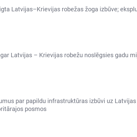
igta Latvijas–Krievijas robežas žoga izbūve; eksplua
gar Latvijas – Krievijas robežu noslēgsies gadu mi
umus par papildu infrastruktūras izbūvi uz Latvijas
oritārajos posmos