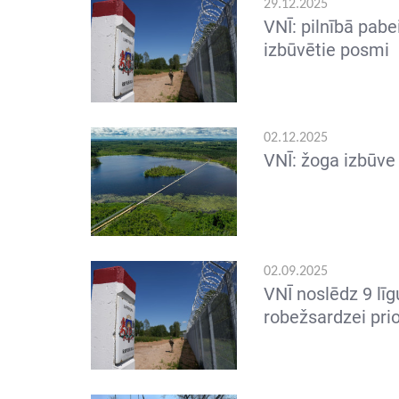
29.12.2025
VNĪ: pilnībā pabe
izbūvētie posmi
02.12.2025
VNĪ: žoga izbūve 
02.09.2025
VNĪ noslēdz 9 līg
robežsardzei pri