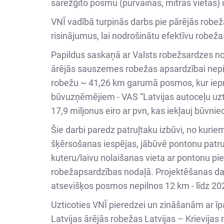
sarežģīto posmu (purvainas, mitras vietas)
VNĪ vadībā turpinās darbs pie pārējās robeža
risinājumus, lai nodrošinātu efektīvu robež
Papildus saskaņā ar Valsts robežsardzes n
ārējās sauszemes robežas apsardzībai nepie
robežu ~ 41,26 km garumā posmos, kur iepriek
būvuzņēmējiem - VAS “Latvijas autoceļu uzt
17,9 miljonus eiro ar pvn, kas iekļauj būvni
Šie darbi paredz patruļtaku izbūvi, no kuriem
šķērsošanas iespējas, jābūvē pontonu patruļ
kuteru/laivu nolaišanas vieta ar pontonu pi
robežapsardzības nodaļā. Projektēšanas dar
atsevišķos posmos nepilnos 12 km - līdz 2027
Uzticoties VNĪ pieredzei un zināšanām ar ī
Latvijas ārējās robežas Latvijas – Krievijas