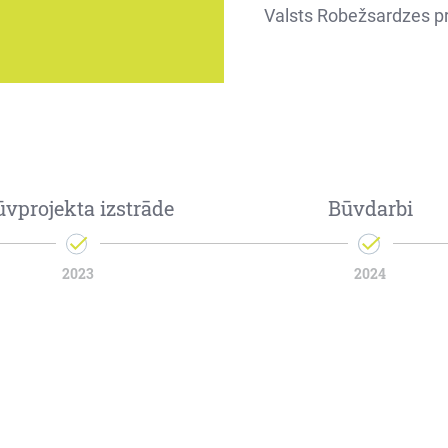
Valsts Robežsardzes p
ūvprojekta izstrāde
Būvdarbi
2023
2024