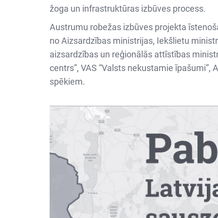
žoga un infrastruktūras izbūves process.
Austrumu robežas izbūves projekta īstenoša
no Aizsardzības ministrijas, Iekšlietu minist
aizsardzības un reģionālās attīstības minist
centrs”, VAS “Valsts nekustamie īpašumi”, A
spēkiem.