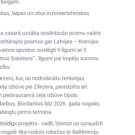
a beigām.
akas, laipas un citus inženiertehniskos
ada vasarā uzsāka noslēdzošo posmu valsts
ritārajos posmos gar Latvijas – Krievijas
ainos apvidos: noslēgti 9 līgumi ar 3
rus Solutions” , līgumi par kopējo summu
zību.
zeru, kur, lai nodrošinātu teritorijas
ļa izbūve pie Zilezera, paredzēta arī
 un piebraucamā ceļa izbūve Opoļu
arbus. Būvdarbus līdz 2026. gada nogalei,
pabeigtu pirms termiņa.
dīgs projekts - vadīt, īstenot un uzraudzīt
 nogalē tika nodots robežas ar Baltkrieviju