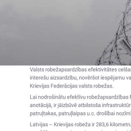
Valsts robežapsardzības efektivitātes celša
interešu aizsardzību, novēršot iespējamu v
Krievijas Federācijas valsts robežas.
Lai nodrošinātu efektīvu robežapsardzības 
anotācijā, ir jāizbūvē atbilstoša infrastruk
patruļtakas, patruļlaipas u.c. drošībai nozīm
Latvijas – Krievijas robeža ir 283,6 kilomet