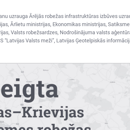
nu uzrauga Ārējās robežas infrastruktūras izbūves uzraud
rijas, Ārlietu ministrijas, Ekonomikas ministrijas, Satiksm
rijas, Valsts robežsardzes, Nodrošinājuma valsts aģentūras
S “Latvijas Valsts meži”, Latvijas Ģeotelpiskās informāc