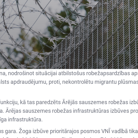
na, nodrošinot situācijai atbilstošus robežapsardzības ap
alsts apdraudējumu, proti, nekontrolētu migrantu plūsma
funkciju, kā tas paredzēts Ārējās sauszemes robežas izbū
tūra. Ārējas sauszemes robežas infrastruktūras izbūves pr
īga infrastruktūra.
rus gara. Žoga izbūve prioritārajos posmos VNĪ vadībā tik