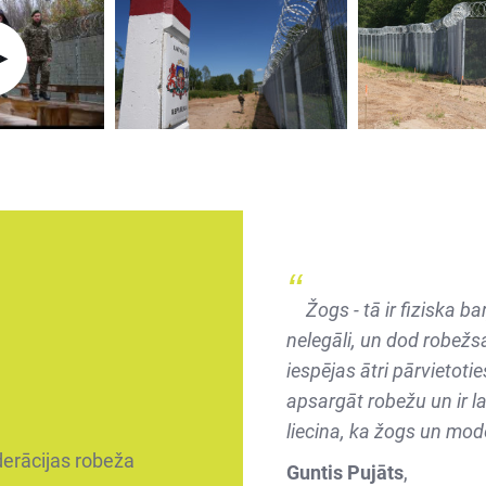
Žogs - tā ir fiziska b
nelegāli, un dod robežs
iespējas ātri pārvietotie
apsargāt robežu un ir l
liecina, ka žogs un mode
derācijas robeža
Guntis Pujāts
,