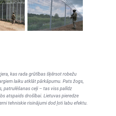
arjera, kas rada grūtības šķērsot robežu
argiem laiku atklāt pārkāpumu. Pats žogs,
s, patrulēšanas ceļi – tas viss palīdz
abs atspaids drošībai. Lietuvas pieredze
rni tehniskie risinājumi dod ļoti labu efektu.