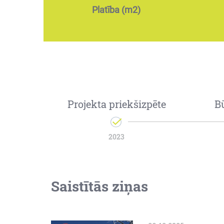
Platība (m2)
Projekta priekšizpēte
B
2023
Saistītās ziņas