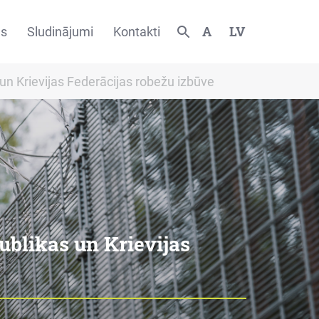
A
LV
es
Sludinājumi
Kontakti
 un Krievijas Federācijas robežu izbūve
publikas un Krievijas