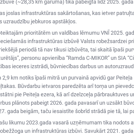
 izbūve (~28,35 km garumā) tika pabeigta līdz 2025. gad
s joslas infrastruktūras sakārtošanas, kas ietver patruļt
as uzraudzību jebkuros apstākļos.
oteiktajām prioritātēm un valdības lēmumu VNĪ 2025. g
ciešamās infrastruktūras izbūvē Valsts robežsardzei prio
šējā periodā tā nav tikusi izbūvēta, tai skaitā īpaši purv
urētājs”, personu apvienība “Ramda C-MIKOR” un SIA “Cit
ecības ieceres izstrādi, būvniecības darbus un autoruzraud
 2,9 km notiks īpaši mitrā un purvainā apvidū gar Peiteļa e
takas. Būvdarbu ietvaros paredzēta arī torņa un pievedce
estātni pie Peiteļa ezera, kā arī dzelzceļa pārbrauktuves
bus plānots pabeigt 2026. gada pavasarī un uzsākt būvd
. gada beigām, taču iesaistīte šobrīd strādā pie tā, lai 
pašu likumu 2023.gada vasarā uzņēmumam tika nodots atbil
 robežžoga un infrastruktūras izbūvi. Savukārt 2021. gada