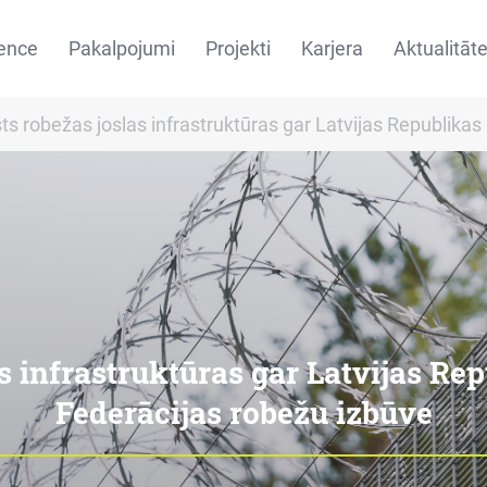
ence
Pakalpojumi
Projekti
Karjera
Aktualitāt
ts robežas joslas infrastruktūras gar Latvijas Republikas
s infrastruktūras gar Latvijas Re
Federācijas robežu izbūve