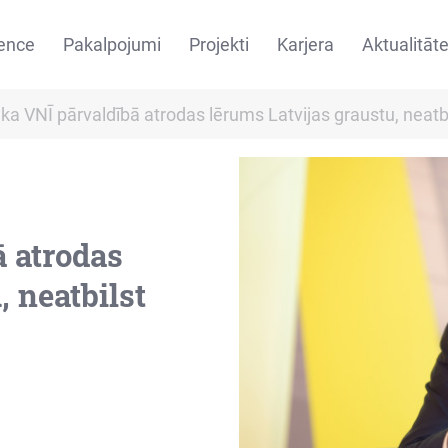
ence
Pakalpojumi
Projekti
Karjera
Aktualitāt
 ka VNĪ pārvaldībā atrodas lērums Latvijas graustu, neatbi
ā atrodas
, neatbilst