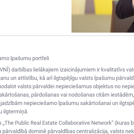
tamo īpašumu portfeli
NĪ) darbības lielākajiem izaicinājumiem ir kvalitatīvs v
u un attīstību, kā arī ilgtspējīgu valsts īpašumu pārvald
nodalot valsts pārvaldei nepieciešamus objektus no ne
kārtošanas, pārdošanas vai nodošanas citām iestādēm, rad
jadzībām nepieciešamo īpašumu sakārtošanai un ilgtspējīg
u ilgtermiņā.
as „The Public Real Estate Collaborative Network” (kuras bi
ārvaldībā dominē pārvaldības centralizācija, valsts nek