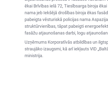
ēkai Brīvības ielā 72, Tiesībsarga biroja ēka
nama jeb Iekšējā drošības biroja ēkas fasād
pabeigta vēsturiskā policijas nama Aspazij
struktūrvienības, tāpat pabeigti energoefekt
fasāžu atjaunošanas darbi, logu atjaunošana
Uzņēmums Korporatīvās atbildības un ilgtspē
straujāko izaugsmi, kā arī iekļauts VID „Bal
ministrija.