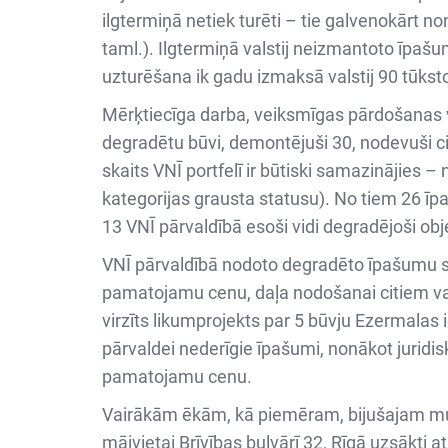
ilgtermiņā netiek turēti – tie galvenokārt n
taml.). Ilgtermiņā valstij neizmantoto īpaš
uzturēšana ik gadu izmaksā valstij 90 tūkst
Mērķtiecīga darba, veiksmīgas pārdošanas 
degradētu būvi, demontējuši 30, nodevuši 
skaits VNĪ portfelī ir būtiski samazinājies 
kategorijas grausta statusu). No tiem 26 īp
13 VNĪ pārvaldībā esoši vidi degradējoši o
VNĪ pārvaldībā nodoto degradēto īpašumu sak
pamatojamu cenu, daļa nodošanai citiem valdīt
virzīts likumprojekts par 5 būvju Ezermalas 
pārvaldei nederīgie īpašumi, nonākot juridis
pamatojamu cenu.
Vairākām ēkām, kā piemēram, bijušajam mui
mājvietai Brīvības bulvārī 32, Rīgā uzsākti