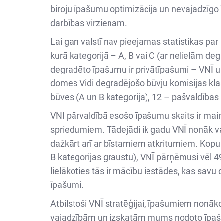
biroju īpašumu optimizācija un nevajadzīgo
darbības virzienam.
Lai gan valstī nav pieejamas statistikas par
kurā kategorijā – A, B vai C (ar nelielām d
degradēto īpašumu ir privātīpašumi – VNĪ un
domes Vidi degradējošo būvju komisijas klasif
būves (A un B kategorija), 12 – pašvaldības
VNĪ pārvaldībā esošo īpašumu skaits ir mainī
spriedumiem. Tādejādi ik gadu VNĪ nonāk vai
dažkārt arī ar bīstamiem atkritumiem. Kopu
B kategorijas graustu), VNĪ pārņēmusi vēl 49
lielākoties tās ir mācību iestādes, kas sa
īpašumi.
Atbilstoši VNĪ stratēģijai, īpašumiem nonāk
vajadzībām un izskatām mums nodoto īpašumu