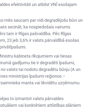
des efektivitāti un atbilst VNĪ esošajam
o, ko mēs saucam par vidi degradējošu būvi un
amats secināt, ka nospiedošais vairums
ērs tam ir Rīgas pašvaldība. Pēc Rīgas
iem, 23 jeb 3,6% ir valsts pārvaldībā esošas
 privātīpašumi.
Ministru kabineta rīkojumiem vai tiesas
irumā gadījumu tie ir degradēti īpašumi,
no valsts tai nodotu degradētu būvju (A un
ātnes ministrijas īpašumi reģionos –
bezsaimnieka manta vai likvidētu uzņēmumu
pējas to izmantot valsts pārvaldes
ptuāliem vai konkrētiem attīstības plāniem