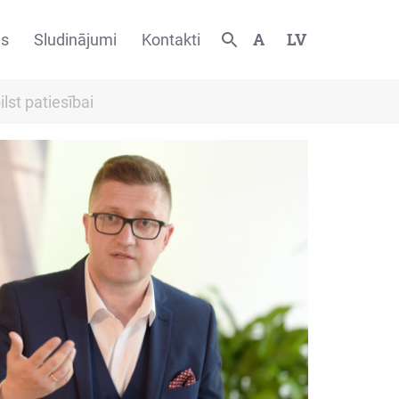
A
LV
es
Sludinājumi
Kontakti
lst patiesībai