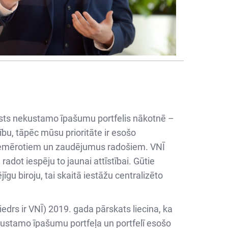
alsts nekustamo īpašumu portfelis nākotnē –
ību, tāpēc mūsu prioritāte ir esošo
piemērotiem un zaudējumus radošiem. VNĪ
ot iespēju to jaunai attīstībai. Gūtie
u biroju, tai skaitā iestāžu centralizēto
edrs ir VNĪ) 2019. gada pārskats liecina, ka
ustamo īpašumu portfeļa un portfelī esošo