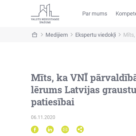
Par mums
Kompet
Medijiem
Ekspertu viedokļi
Mīts,
Mīts, ka VNĪ pārvaldīb
lērums Latvijas graustu
patiesībai
06.11.2020