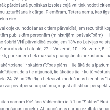
onāk pārdošanā publiskas izsoles ceļā vai tiek nodoti citi
umu uzturēšana ir dārga. Piemēram, Tetera nama, kas ilgs
ošus eiro.
vai objektu nodošanas citiem pārvaldītājiem rezultātā k
citām publiskām personām (ministrijām, pašvaldībām) – 
– no šobrīd VNĪ pārvaldībā esošajiem 13% no Latvijas valst
ašumi atrodas Latgalē, 22 – Vidzemē, 10 – Kurzemē, 8 – Z
bjekti, par kuriem tiek maksāts paaugstināts nekustamā ī
ārtošanai ir skaidrs rīcības plāns – lielākā daļa īpašumu
ājiem, daļa tie atjaunoti, lielākoties tie ir kultūrvēsturi
ielā 24, 26 un 28c Rīgā tiek virzīts nodošanas biedrības “
ko vai privātpersonu īpašumā, iegūst attīstības perspektīv
tas namam Krišjāņa Valdemāra ielā 1 un “Saktas” ēkai –
 atjaunošanas projekti. Atjaunošanas darbu rezultātā šog