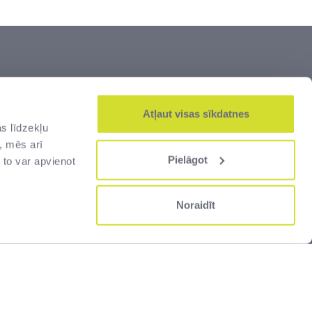
šumi” ir lielākais Latvijas dižāko vērtību –
js. Zeme un kultūrvēsturiskais mantojums,
Atļaut visas sīkdatnes
s līdzekļu
alsts robežas un muitas infrastruktūra –
, mēs arī
jas cilvēkiem.
Pielāgot
 to var apvienot
Noraidīt