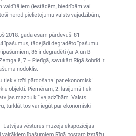
em valdītājiem (iestādēm, biedrībām vai
toši nerod pielietojumu valsts vajadzībām,
opš 2018. gada esam pārdevuši 81
14 īpašumus, tādejādi degradēto īpašumu
s īpašumiem, 86 ir degradēti (ar A un B
emgalē, 7 – Pierīgā, savukārt Rīgā šobrīd ir
pašuma nodoklis.
 tiek virzīti pārdošanai par ekonomiski
skie objekti. Piemēram, 2. lasījumā tiek
Latvijas mazpulki” vajadzībām. Valsts
u, turklāt tos var iegūt par ekonomiski
 Latvijas vēstures muzeja ekspozīcijas
ad vairākiem īpašumiem Rīgā, tostarp izstāžu