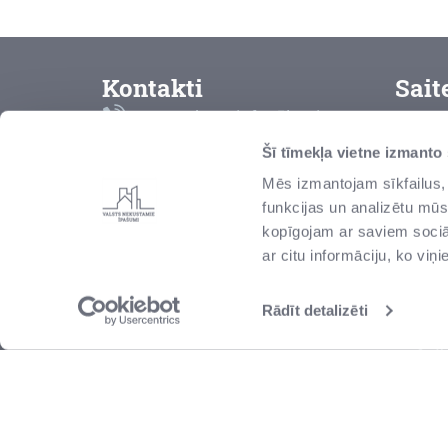
Kontakti
Sait
Bezmaksas info tālrunis
K
8000 2000
Šī tīmekļa vietne izmanto
L
Mēs izmantojam sīkfailus, 
vni@vni.lv
funkcijas un analizētu mūs
P
Talejas iela 1, Rīga, Latvija,
kopīgojam ar saviem sociāl
LV-1026
Z
ar citu informāciju, ko viņ
r
S
Rādīt detalizēti
I
V
M