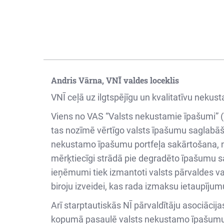
Andris Vārna, VNĪ valdes loceklis
VNĪ ceļā uz ilgtspējīgu un kvalitatīvu nekus
Viens no VAS “Valsts nekustamie īpašumi” (V
tas nozīmē vērtīgo valsts īpašumu saglabāšan
nekustamo īpašumu portfeļa sakārtošana, 
mērķtiecīgi strādā pie degradēto īpašumu sa
ieņēmumi tiek izmantoti valsts pārvaldes va
biroju izveidei, kas rada izmaksu ietaupījum
Arī starptautiskās NĪ pārvaldītāju asociācij
kopumā pasaulē valsts nekustamo īpašumu p