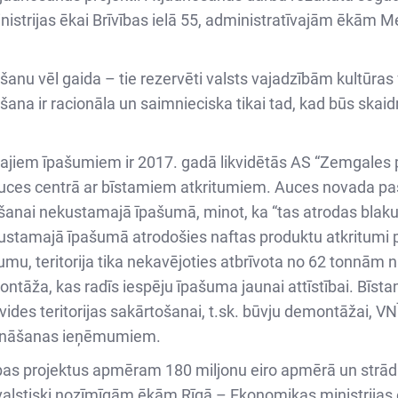
nistrijas ēkai Brīvības ielā 55, administratīvajām ēkām M
šanu vēl gaida – tie rezervēti valsts vajadzībām kultūras
ošana ir racionāla un saimnieciska tikai tad, kad būs skai
jiem īpašumiem ir 2017. gadā likvidētās AS “Zemgales pi
Auces centrā ar bīstamiem atkritumiem. Auces novada pašv
anai nekustamajā īpašumā, minot, ka “tas atrodas blaku
stamajā īpašumā atrodošies naftas produktu atkritumi p
mu, teritorija tika nekavējoties atbrīvota no 62 tonnām n
tāža, kas radīs iespēju īpašuma jaunai attīstībai. Bīst
des teritorijas sakārtošanai, t.sk. būvju demontāžai, VN
vināšanas ieņēmumiem.
tības projektus apmēram 180 miljonu eiro apmērā un strād
lstiski nozīmīgām ēkām Rīgā – Ekonomikas ministrijas ēka