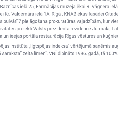
i Baznīcas ielā 25, Farmācijas muzeja ēkai R. Vāgnera ielā
ei Kr. Valdemāra ielā 1A, Rīgā , KNAB ēkas fasādei Citad
as bulvārī 7 pielāgošana prokuratūras vajadzībām, kur vi
ivitātes projekti Valsts prezidenta rezidencē Jūrmalā, Lat
 un ieejas portāla restaurācija Rīgas vēstures un kuģniec
jas institūta „Ilgtspējas indeksa” vērtējumā saņēmis au
tā saraksta” zelta līmenī. VNĪ dibināts 1996. gadā, tā 100