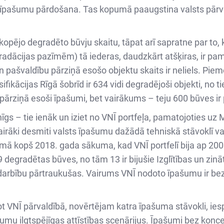
 īpašumu pārdošana. Tas kopumā paaugstina valsts pārval
 kopējo degradēto būvju skaitu, tāpat arī sapratne par t
egradācijas pazīmēm) tā iederas, daudzkārt atšķiras, ir p
 pašvaldību pārziņā esošo objektu skaits ir neliels. Piem
ikācijas Rīgā šobrīd ir 634 vidi degradējoši objekti, no t
 pārziņā esoši īpašumi, bet vairākums – teju 600 būves ir
gs – tie ienāk un iziet no VNĪ portfeļa, pamatojoties uz 
rāki desmiti valsts īpašumu dažādā tehniskā stāvoklī va
mā kopš 2018. gada sākuma, kad VNĪ portfelī bija ap 200 
 degradētas būves, no tām 13 ir bijušie Izglītības un zin
vu darbību pārtraukušas. Vairums VNĪ nodoto īpašumu ir 
ot VNĪ pārvaldībā, novērtējam katra īpašuma stāvokli, ies
 ilgtspējīgas attīstības scenārijus. Īpašumi bez konce