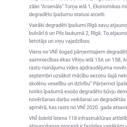
zālei “Arsenāls” Torņa ielā 1, Ekonomikas mi
degradēto īpašumu statusi atcelti.
Vairāki degradēti īpašumi Rīgā savu atjauno
bulvārī 6 un Pils laukumā 2, Rīgā. To atjaun
lietotājs un viņu vajadzības.
Viens no VNĪ šogad pārņemtajiem degradēta
saimniecības ēkas Vītiņu ielā 15A un 15B, 
rastu risinājumu vides apdraudējuma novērš
septembri uzsākot mācību sezonu šajā neku
skolēnu veselību un dzīvību” Pārņemot īpašu
notiks īpašumā esošo degradēto būvju demon
novēršanas darbu veikšanai un degradētās vi
apmērā, kas rasts no VNĪ 2020. gada atsa
VNĪ šobrīd īsteno 118 infrastruktūras attīs
atjaunošanas procesā ir fasādes vairākām va