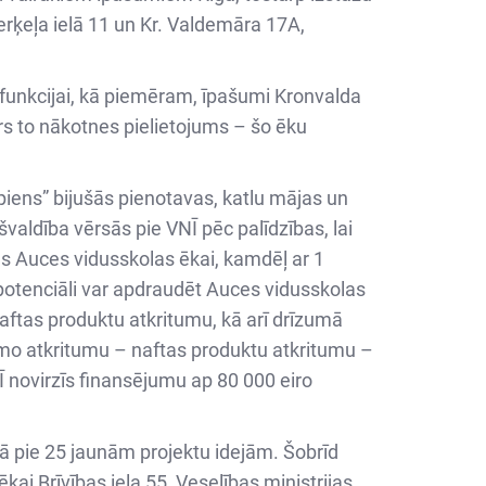
erķeļa ielā 11 un Kr. Valdemāra 17A,
 funkcijai, kā piemēram, īpašumi Kronvalda
drs to nākotnes pielietojums – šo ēku
ens” bijušās pienotavas, katlu mājas un
aldība vērsās pie VNĪ pēc palīdzības, lai
s Auces vidusskolas ēkai, kamdēļ ar 1
otenciāli var apdraudēt Auces vidusskolas
aftas produktu atkritumu, kā arī drīzumā
amo atkritumu – naftas produktu atkritumu –
Ī novirzīs finansējumu ap 80 000 eiro
ā pie 25 jaunām projektu idejām. Šobrīd
i Brīvības iela 55, Veselības ministrijas