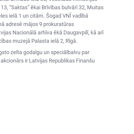
 13, “Saktas” ēkai Brīvības bulvārī 32, Muitas
eles ielā 1 un citām. Šogad VNĪ vadībā
enā adresē mājos 9 prokuratūras
vijas Nacionālā arhīva ēkā Daugavpilī, kā arī
ības muzejā Palasta ielā 2, Rīgā.
gsto zelta godalgu un speciālbalvu par
% akcionārs ir Latvijas Republikas Finanšu