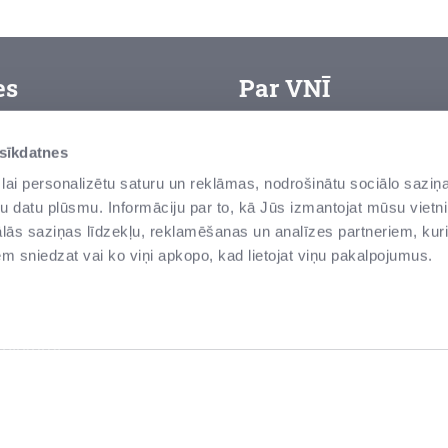
es
Par VNĪ
VAS “Valsts nekustamie īpa
arjera
 sīkdatnes
zemes un ēku – pārvaldītā
ietošanas noteikumi
lai personalizētu saturu un reklāmas, nodrošinātu sociālo saziņa
senas un modernas ēkas, v
u datu plūsmu. Informāciju par to, kā Jūs izmantojat mūsu vietni
rivātuma politika
tās ir valsts vērtības Latvi
ās saziņas līdzekļu, reklamēšanas un analīzes partneriem, kuri
iņot par negodprātīgu
iem sniedzat vai ko viņi apkopo, kad lietojat viņu pakalpojumus.
īcību
ludinājumi
epirkumi
NĪIS
edijiem