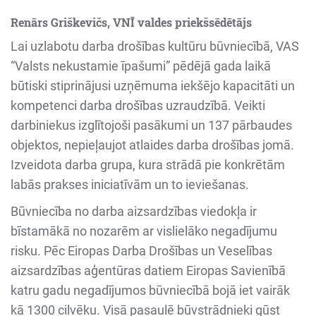
Renārs Griškevičs, VNĪ valdes priekšsēdētājs
Lai uzlabotu darba drošības kultūru būvniecībā, VAS
“Valsts nekustamie īpašumi” pēdējā gada laikā
būtiski stiprinājusi uzņēmuma iekšējo kapacitāti un
kompetenci darba drošības uzraudzībā. Veikti
darbiniekus izglītojoši pasākumi un 137 pārbaudes
objektos, nepieļaujot atlaides darba drošības jomā.
Izveidota darba grupa, kura strādā pie konkrētām
labās prakses iniciatīvām un to ieviešanas.
Būvniecība no darba aizsardzības viedokļa ir
bīstamākā no nozarēm ar vislielāko negadījumu
risku. Pēc Eiropas Darba Drošības un Veselības
aizsardzības aģentūras datiem Eiropas Savienībā
katru gadu negadījumos būvniecībā bojā iet vairāk
kā 1300 cilvēku. Visā pasaulē būvstrādnieki gūst