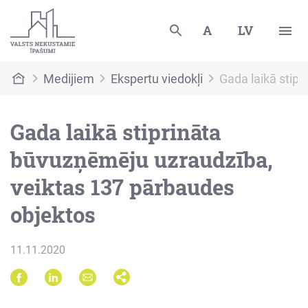
A
LV
Medijiem
Ekspertu viedokļi
Gada laikā stip
Gada laikā stiprināta
būvuzņēmēju uzraudzība,
veiktas 137 pārbaudes
objektos
11.11.2020