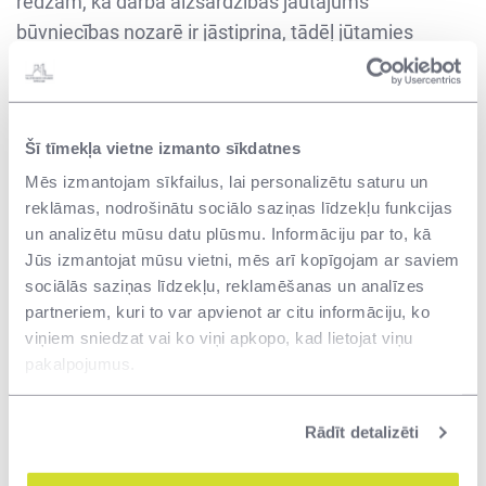
redzam, ka darba aizsardzības jautājums
būvniecības nozarē ir jāstiprina, tādēļ jūtamies
līdzatbildīgi. Ciešā sadarbībā ar nevalstiskā sektora
organizācijām un uzņēmējiem izstrādājam
konkrētus risinājumus darba drošības kultūras
Šī tīmekļa vietne izmanto sīkdatnes
uzlabošanai. Kopš 2020. gada sākuma apsekoti
Mēs izmantojam sīkfailus, lai personalizētu saturu un
vidēji 15 objekti mēnesī, sastādīti 92 pārbaudes akti,
reklāmas, nodrošinātu sociālo saziņas līdzekļu funkcijas
5 gadījumos lemts par sodu piemērošanu.
un analizētu mūsu datu plūsmu. Informāciju par to, kā
VNĪ turpina pastiprināti uzraudzīt darba drošības
Jūs izmantojat mūsu vietni, mēs arī kopīgojam ar saviem
principu ievērošanu savā pārvaldībā esošajos
sociālās saziņas līdzekļu, reklamēšanas un analīzes
partneriem, kuri to var apvienot ar citu informāciju, ko
objektos, nepieļaujot atlaides darba drošības jomā.
viņiem sniedzat vai ko viņi apkopo, kad lietojat viņu
VNĪ iekšējie darba aizsardzības speciālisti
pakalpojumus.
būvniecības jomā veic pastiprinātas pārbaudes
darba aizsardzības prasību ievērošanā VNĪ objektos.
Rādīt detalizēti
Tāpat uzņēmums ir stiprinājis iekšējo kompetenci un
kapacitāti darba drošības uzraudzībā, veicis