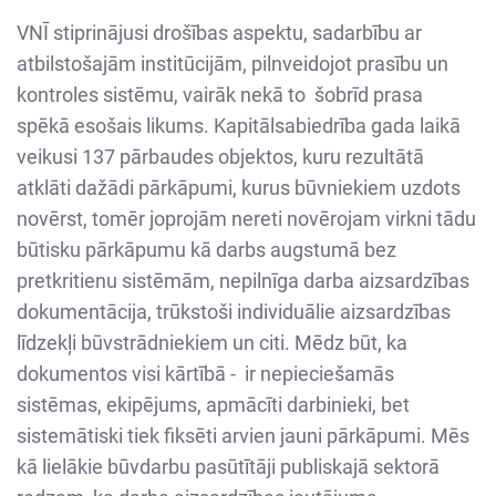
VNĪ stiprinājusi drošības aspektu, sadarbību ar
atbilstošajām institūcijām, pilnveidojot prasību un
kontroles sistēmu, vairāk nekā to šobrīd prasa
spēkā esošais likums. Kapitālsabiedrība gada laikā
veikusi 137 pārbaudes objektos, kuru rezultātā
atklāti dažādi pārkāpumi, kurus būvniekiem uzdots
novērst, tomēr joprojām nereti novērojam virkni tādu
būtisku pārkāpumu kā darbs augstumā bez
pretkritienu sistēmām, nepilnīga darba aizsardzības
dokumentācija, trūkstoši individuālie aizsardzības
līdzekļi būvstrādniekiem un citi. Mēdz būt, ka
dokumentos visi kārtībā - ir nepieciešamās
sistēmas, ekipējums, apmācīti darbinieki, bet
sistemātiski tiek fiksēti arvien jauni pārkāpumi. Mēs
kā lielākie būvdarbu pasūtītāji publiskajā sektorā