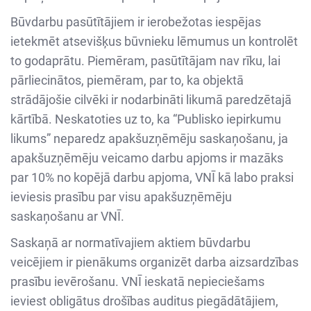
Būvdarbu pasūtītājiem ir ierobežotas iespējas
ietekmēt atsevišķus būvnieku lēmumus un kontrolēt
to godaprātu. Piemēram, pasūtītājam nav rīku, lai
pārliecinātos, piemēram, par to, ka objektā
strādājošie cilvēki ir nodarbināti likumā paredzētajā
kārtībā. Neskatoties uz to, ka “Publisko iepirkumu
likums” neparedz apakšuzņēmēju saskaņošanu, ja
apakšuzņēmēju veicamo darbu apjoms ir mazāks
par 10% no kopējā darbu apjoma, VNĪ kā labo praksi
ieviesis prasību par visu apakšuzņēmēju
saskaņošanu ar VNĪ.
Saskaņā ar normatīvajiem aktiem būvdarbu
veicējiem ir pienākums organizēt darba aizsardzības
prasību ievērošanu. VNĪ ieskatā nepieciešams
ieviest obligātus drošības auditus piegādātājiem,