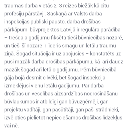
traumas darba vietās 2 -3 reizes biežāk kā citu
profesiju pārstāvji. Saskaņā ar Valsts darba
inspekcijas publiski pausto, darba drošības
pārkāpumi būvprojektos Latvijā ir regulāra parādība
– trešdaļa gadījumu fiksēta tieši būvniecības nozarē,
un tieši šī nozare ir līderis smagu un letālu traumu
ziņā. Šogad situācija ir uzlabojusies – konstatēts uz
pusi mazāk darba drošības pārkāpumu, kā arī daudz
mazāk šogad arī letālo gadījumu. Pērn būvniecībā
gāja bojā desmit cilvēki, bet šogad inspekcija
izmeklējusi vienu letālu gadījumu. Par darba
drošības un veselības aizsardzības nodrošināšanu
būvlaukumos ir atbildīgi gan būvuzņēmēji, gan
projektu vadītāji, gan pasūtītāji, gan paši strādnieki,
izvēloties pielietot nepieciešamos drošības līdzekļus
vai nē.