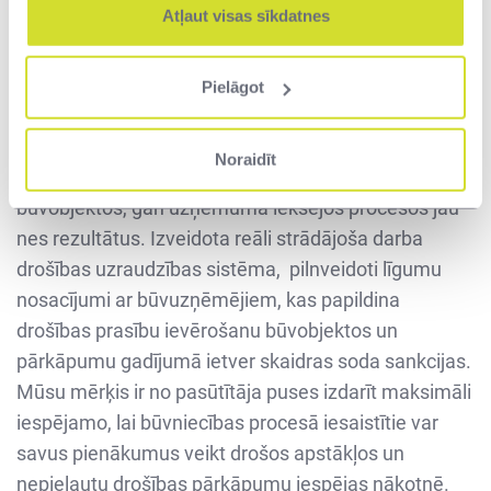
darbiniekus un būvuzņēmējus izglītojošus
Atļaut visas sīkdatnes
pasākumus, tai skaitā sadarbībā ar Valsts darba
inspekciju. Būtiski uzlabota VNĪ iekšējo kārtība darba
Pielāgot
aizsardzības prasību ievērošana visos VNĪ attīstības
projektu īstenošanas posmos.
Noraidīt
Veiktās būtiskās izmaiņas drošības prasībās gan VNĪ
būvobjektos, gan uzņēmuma iekšējos procesos jau
nes rezultātus. Izveidota reāli strādājoša darba
drošības uzraudzības sistēma, pilnveidoti līgumu
nosacījumi ar būvuzņēmējiem, kas papildina
drošības prasību ievērošanu būvobjektos un
pārkāpumu gadījumā ietver skaidras soda sankcijas.
Mūsu mērķis ir no pasūtītāja puses izdarīt maksimāli
iespējamo, lai būvniecības procesā iesaistītie var
savus pienākumus veikt drošos apstākļos un
nepieļautu drošības pārkāpumu iespējas nākotnē.