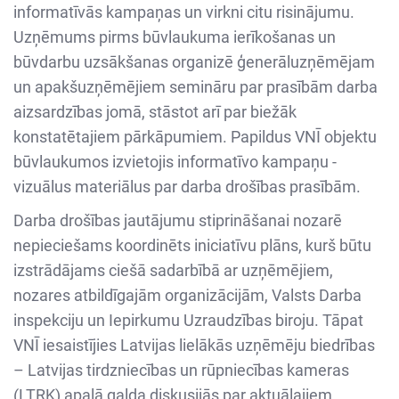
informatīvās kampaņas un virkni citu risinājumu.
Uzņēmums pirms būvlaukuma ierīkošanas un
būvdarbu uzsākšanas organizē ģenerāluzņēmējam
un apakšuzņēmējiem semināru par prasībām darba
aizsardzības jomā, stāstot arī par biežāk
konstatētajiem pārkāpumiem. Papildus VNĪ objektu
būvlaukumos izvietojis informatīvo kampaņu -
vizuālus materiālus par darba drošības prasībām.
Darba drošības jautājumu stiprināšanai nozarē
nepieciešams koordinēts iniciatīvu plāns, kurš būtu
izstrādājams ciešā sadarbībā ar uzņēmējiem,
nozares atbildīgajām organizācijām, Valsts Darba
inspekciju un Iepirkumu Uzraudzības biroju. Tāpat
VNĪ iesaistījies Latvijas lielākās uzņēmēju biedrības
– Latvijas tirdzniecības un rūpniecības kameras
(LTRK) apaļā galda diskusijās par aktuālajiem