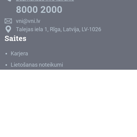
8000 2000
vni@vni.lv
Talejas iela 1, Rīga, Latvija, LV-1026
Saites
Karjera
Lietošanas noteikumi
Privātuma politika
Ziņot par negodprātīgu rīcību
Sludinājumi
Iepirkumi
VNĪIS
Medijiem