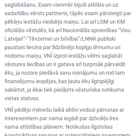
saglabāšanu. Esam vienmēr bijuši atklāts un uz
sadarbību vērsts partneris, tāpēc esam pārsteigti par
pēkšņu iestāžu viedokļa maiņu. Lai arī LOM un KM
oficiālās vēstulēs, kā arī Nacionālās apvienības “Visu
Latvijai!”-“Tēvzemei un brīvībai”/LNNK publiski
paustais liecina par līdzšinējo kopīgo lēmumu un
nodomu maiņu, VNĪ izprot iestāžu vēlmi saglabāt
vēstures liecības un ir gatava arī turpmāk pārvaldīt
ēku, ja nozare piedāvā savu risinājumu un rod tam
finansējumu iespējas, kas ļautu ēku ilgtspējīgi
sakārtot, ja ēkai tiek piešķirts vēsturiska notikuma
vietas statuss.
VNĪ pēdējo mēnešu laikā aktīvi vedusi pārrunas ar
interesentiem par nama iegādi par dzīvokļu īres
nama attīstības plāniem. Notikušas ilgstošas
konstruktīvas sarunas ar potenciālajiem investoriem,