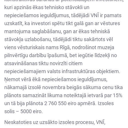
kuri apzinās ēkas tehnisko stāvokli un
nepieciešamos ieguldījumus, tādējādi VNĪ ir pamats
uzskatīt, ka investori spētu tikt galā gan ar vēstures
mantojuma saglabāšanu, gan ar ēkas tehniskā
stāvokļa uzlabošanu, tādējādi tiktu sakārtots vēl
viens vēsturiskais nams Rīgā, nodrošinot muzeja
pilnvērtīgu darbību īpašumā, bet iegūtie līdzekļi no
atsavināšanas tiktu novirzīti citiem
nepieciešamajiem valsts infrastruktūras objektiem.
Ņemot vērā ēkā nepieciešamos ieguldījumus,
nākamajā izsolē novembra beigās sākuma cenu tika
plānots samazināt likuma noteiktajā ietvarā par 15%
un tā bija plānota 2 760 550 eiro apmērā. Izsoles
solis – 5000 eiro.
Neskatoties uz uzsākto izsoles procesu, VNĪ,