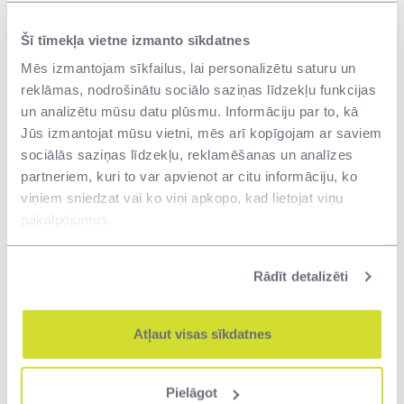
tirgu un Rīgas pilsētas pašvaldību, aicinot izvērtēt
Šī tīmekļa vietne izmanto sīkdatnes
iespējamo maiņas darījumu. Sarunas ar minētajām
Mēs izmantojam sīkfailus, lai personalizētu saturu un
iestādēm nenesa rezultātu - ne valsts budžeta
reklāmas, nodrošinātu sociālo saziņas līdzekļu funkcijas
iestādes, ne komercsektors, ne Rīgas pilsētas
un analizētu mūsu datu plūsmu. Informāciju par to, kā
pašvaldība nesaskatīja savu iespējamo darbību
Jūs izmantojat mūsu vietni, mēs arī kopīgojam ar saviem
īpašumā, to attīstot un sniedzot tam jaunu elpu.
sociālās saziņas līdzekļu, reklamēšanas un analīzes
partneriem, kuri to var apvienot ar citu informāciju, ko
Pamatojoties uz to, ka ēka nav nepieciešama valsts
viņiem sniedzat vai ko viņi apkopo, kad lietojat viņu
funkciju nodrošināšanai un atbilstoši VNĪ portfeļa
pakalpojumus.
stratēģijai, kas nosaka atsavināt valstij zaudējumus
nesošus īpašumus, šī gada sākumā tika pieņemts
Rādīt detalizēti
lēmums to virzīt atsavināšanai, nodrošinot, ka
izsoles nolikumā un pirkuma līgumā tiek iekļauti
noteikumi, kas nodrošina valsts interešu ievērošanu.
Atļaut visas sīkdatnes
Pārdošanas noteikumu izstrādē VNĪ līdz šim aktīvi
sadarbojās ar Kultūras ministriju un Latvijas
Pielāgot