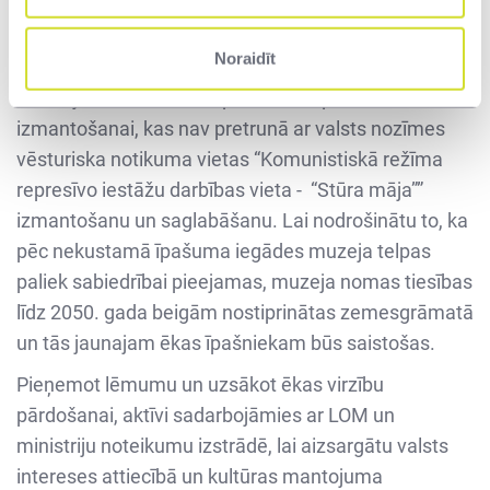
Okupācijas muzeja biedrību, kā īpašuma lietotāju un
Latvijas Okupācijas muzeja īpašnieku un
Noraidīt
pārvaldītāju, un tika izstrādāti atsavināšanas
nosacījumi nekustamā īpašuma turpmākai
izmantošanai, kas nav pretrunā ar valsts nozīmes
vēsturiska notikuma vietas “Komunistiskā režīma
represīvo iestāžu darbības vieta - “Stūra māja””
izmantošanu un saglabāšanu. Lai nodrošinātu to, ka
pēc nekustamā īpašuma iegādes muzeja telpas
paliek sabiedrībai pieejamas, muzeja nomas tiesības
līdz 2050. gada beigām nostiprinātas zemesgrāmatā
un tās jaunajam ēkas īpašniekam būs saistošas.
Pieņemot lēmumu un uzsākot ēkas virzību
pārdošanai, aktīvi sadarbojāmies ar LOM un
ministriju noteikumu izstrādē, lai aizsargātu valsts
intereses attiecībā un kultūras mantojuma