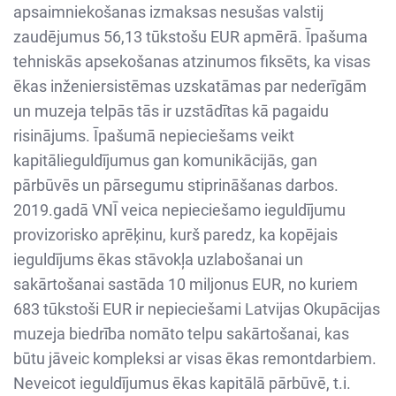
apsaimniekošanas izmaksas nesušas valstij
zaudējumus 56,13 tūkstošu EUR apmērā. Īpašuma
tehniskās apsekošanas atzinumos fiksēts, ka visas
ēkas inženiersistēmas uzskatāmas par nederīgām
un muzeja telpās tās ir uzstādītas kā pagaidu
risinājums. Īpašumā nepieciešams veikt
kapitālieguldījumus gan komunikācijās, gan
pārbūvēs un pārsegumu stiprināšanas darbos.
2019.gadā VNĪ veica nepieciešamo ieguldījumu
provizorisko aprēķinu, kurš paredz, ka kopējais
ieguldījums ēkas stāvokļa uzlabošanai un
sakārtošanai sastāda 10 miljonus EUR, no kuriem
683 tūkstoši EUR ir nepieciešami Latvijas Okupācijas
muzeja biedrība nomāto telpu sakārtošanai, kas
būtu jāveic kompleksi ar visas ēkas remontdarbiem.
Neveicot ieguldījumus ēkas kapitālā pārbūvē, t.i.