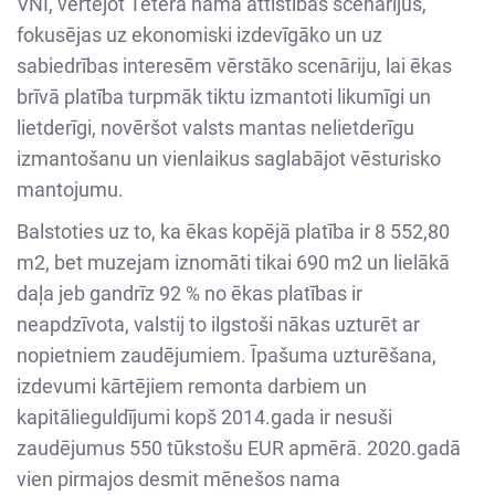
VNĪ, vērtējot Tetera nama attīstības scenārijus,
fokusējas uz ekonomiski izdevīgāko un uz
sabiedrības interesēm vērstāko scenāriju, lai ēkas
brīvā platība turpmāk tiktu izmantoti likumīgi un
lietderīgi, novēršot valsts mantas nelietderīgu
izmantošanu un vienlaikus saglabājot vēsturisko
mantojumu.
Balstoties uz to, ka ēkas kopējā platība ir 8 552,80
m2, bet muzejam iznomāti tikai 690 m2 un lielākā
daļa jeb gandrīz 92 % no ēkas platības ir
neapdzīvota, valstij to ilgstoši nākas uzturēt ar
nopietniem zaudējumiem. Īpašuma uzturēšana,
izdevumi kārtējiem remonta darbiem un
kapitālieguldījumi kopš 2014.gada ir nesuši
zaudējumus 550 tūkstošu EUR apmērā. 2020.gadā
vien pirmajos desmit mēnešos nama