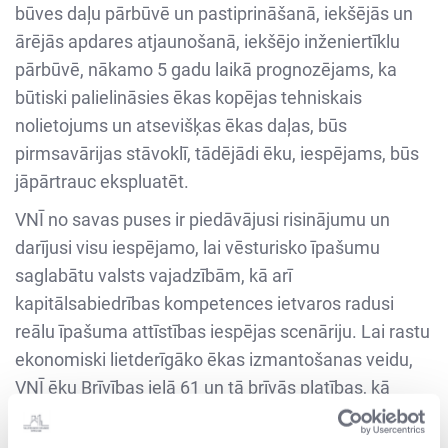
būves daļu pārbūvē un pastiprināšanā, iekšējās un
ārējās apdares atjaunošanā, iekšējo inženiertīklu
pārbūvē, nākamo 5 gadu laikā prognozējams, ka
būtiski palielināsies ēkas kopējas tehniskais
nolietojums un atsevišķas ēkas daļas, būs
pirmsavārijas stāvoklī, tādējādi ēku, iespējams, būs
jāpārtrauc ekspluatēt.
VNĪ no savas puses ir piedāvājusi risinājumu un
darījusi visu iespējamo, lai vēsturisko īpašumu
saglabātu valsts vajadzībām, kā arī
kapitālsabiedrības kompetences ietvaros radusi
reālu īpašuma attīstības iespējas scenāriju. Lai rastu
ekonomiski lietderīgāko ēkas izmantošanas veidu,
VNĪ ēku Brīvības ielā 61 un tā brīvās platības, kā
nomas objektu aktīvi piedāvāja pielāgot valsts
budžeta iestādēm, kā arī uzrunāja komercsektora