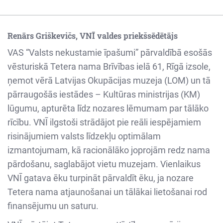
Renārs Griškevičs, VNĪ valdes priekšsēdētājs
VAS “Valsts nekustamie īpašumi” pārvaldībā esošās
vēsturiskā Tetera nama Brīvības ielā 61, Rīgā izsole,
ņemot vērā Latvijas Okupācijas muzeja (LOM) un tā
pārraugošās iestādes – Kultūras ministrijas (KM)
lūgumu, apturēta līdz nozares lēmumam par tālāko
rīcību. VNĪ ilgstoši strādājot pie reāli iespējamiem
risinājumiem valsts līdzekļu optimālam
izmantojumam, kā racionālāko joprojām redz nama
pārdošanu, saglabājot vietu muzejam. Vienlaikus
VNĪ gatava ēku turpināt pārvaldīt ēku, ja nozare
Tetera nama atjaunošanai un tālākai lietošanai rod
finansējumu un saturu.