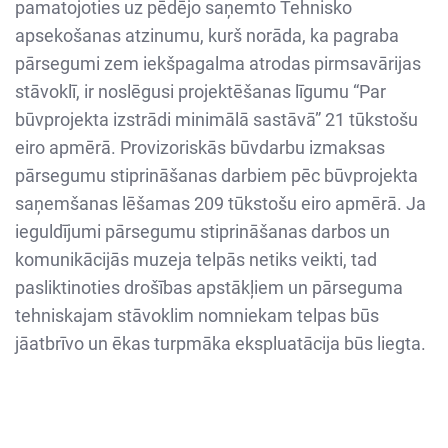
pamatojoties uz pēdējo saņemto Tehnisko
apsekošanas atzinumu, kurš norāda, ka pagraba
pārsegumi zem iekšpagalma atrodas pirmsavārijas
stāvoklī, ir noslēgusi projektēšanas līgumu “Par
būvprojekta izstrādi minimālā sastāvā” 21 tūkstošu
eiro apmērā. Provizoriskās būvdarbu izmaksas
pārsegumu stiprināšanas darbiem pēc būvprojekta
saņemšanas lēšamas 209 tūkstošu eiro apmērā. Ja
ieguldījumi pārsegumu stiprināšanas darbos un
komunikācijās muzeja telpās netiks veikti, tad
pasliktinoties drošības apstākļiem un pārseguma
tehniskajam stāvoklim nomniekam telpas būs
jāatbrīvo un ēkas turpmāka ekspluatācija būs liegta.