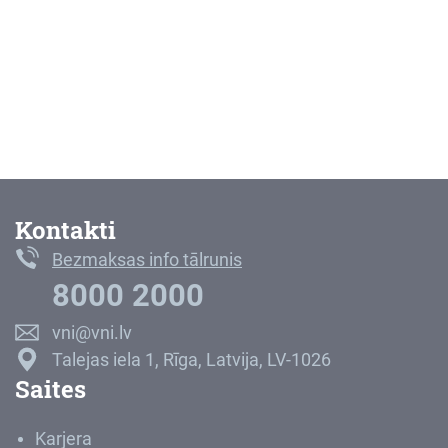
Kontakti
Bezmaksas info tālrunis
8000 2000
vni@vni.lv
Talejas iela 1, Rīga, Latvija, LV-1026
Saites
Karjera