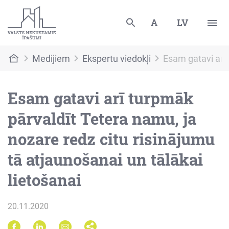
A
LV
Medijiem
Ekspertu viedokļi
Esam gatavi arī 
Esam gatavi arī turpmāk
pārvaldīt Tetera namu, ja
nozare redz citu risinājumu
tā atjaunošanai un tālākai
lietošanai
20.11.2020