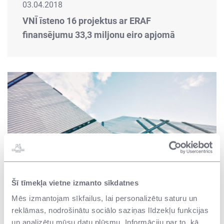
03.04.2018
VNĪ īsteno 16 projektus ar ERAF
finansējumu 33,3 miljonu eiro apjomā
Šī tīmekļa vietne izmanto sīkdatnes
05.02.2018
Mēs izmantojam sīkfailus, lai personalizētu saturu un
Valdība saskaņo budžetu VNĪ
reklāmas, nodrošinātu sociālo saziņas līdzekļu funkcijas
un analizētu mūsu datu plūsmu. Informāciju par to, kā
energoefektivitātes un revitalizācijas