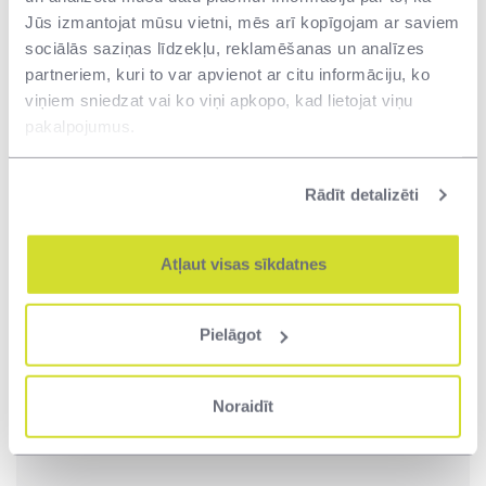
Jūs izmantojat mūsu vietni, mēs arī kopīgojam ar saviem
projektiem
sociālās saziņas līdzekļu, reklamēšanas un analīzes
partneriem, kuri to var apvienot ar citu informāciju, ko
viņiem sniedzat vai ko viņi apkopo, kad lietojat viņu
pakalpojumus.
Rādīt detalizēti
Atļaut visas sīkdatnes
Pielāgot
19.12.2017
Noraidīt
VNĪ atklāj “100 adreses Latvijas valsts
simtgadei”