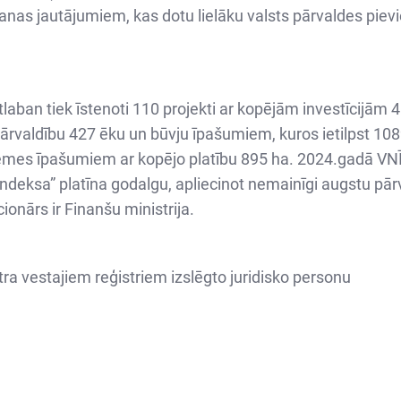
šanas jautājumiem, kas dotu lielāku valsts pārvaldes piev
aban tiek īstenoti 110 projekti ar kopējām investīcijām 4
ldību 427 ēku un būvju īpašumiem, kuros ietilpst 1089 
mes īpašumiem ar kopējo platību 895 ha. 2024.gadā VNĪ 
as indeksa” platīna godalgu, apliecinot nemainīgi augstu 
nārs ir Finanšu ministrija.
a vestajiem reģistriem izslēgto juridisko personu