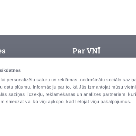
es
Par VNĪ
VAS “Valsts nekustamie īpa
arjera
 sīkdatnes
zemes un ēku – pārvaldītā
ietošanas noteikumi
lai personalizētu saturu un reklāmas, nodrošinātu sociālo saziņa
senas un modernas ēkas, v
u datu plūsmu. Informāciju par to, kā Jūs izmantojat mūsu vietni
rivātuma politika
tās ir valsts vērtības Latvi
ās saziņas līdzekļu, reklamēšanas un analīzes partneriem, kuri
iņot par negodprātīgu
iem sniedzat vai ko viņi apkopo, kad lietojat viņu pakalpojumus.
īcību
ludinājumi
epirkumi