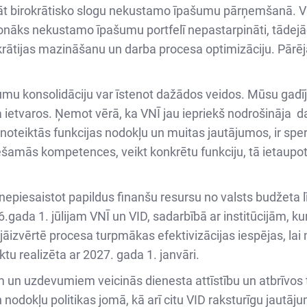
 birokrātisko slogu nekustamo īpašumu pārņemšanā. Vals
 nonāks nekustamo īpašumu portfelī nepastarpināti, tādej
rātijas mazināšanu un darba procesa optimizāciju. Pārē
umu konsolidāciju var īstenot dažādos veidos. Mūsu gadīj
a ietvaros. Ņemot vērā, ka VNĪ jau iepriekš nodrošināja da
teiktās funkcijas nodokļu un muitas jautājumos, ir sperts 
ciešamās kompetences, veikt konkrētu funkciju, tā ietaupo
nepiesaistot papildus finanšu resursu no valsts budžeta l
ada 1. jūlijam VNĪ un VID, sadarbībā ar institūcijām, kura
izvērtē procesa turpmākas efektivizācijas iespējas, lai n
u realizēta ar 2027. gada 1. janvāri.
 un uzdevumiem veicinās dienesta attīstību un atbrīvos 
odokļu politikas jomā, kā arī citu VID raksturīgu jautāju