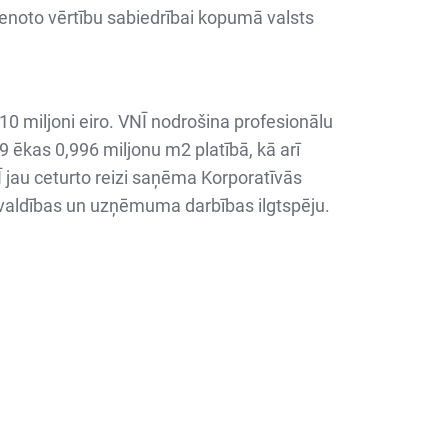
ienoto vērtību sabiedrībai kopumā valsts
10 miljoni eiro. VNĪ nodrošina profesionālu
ēkas 0,996 miljonu m2 platībā, kā arī
jau ceturto reizi saņēma Korporatīvās
pārvaldības un uzņēmuma darbības ilgtspēju.