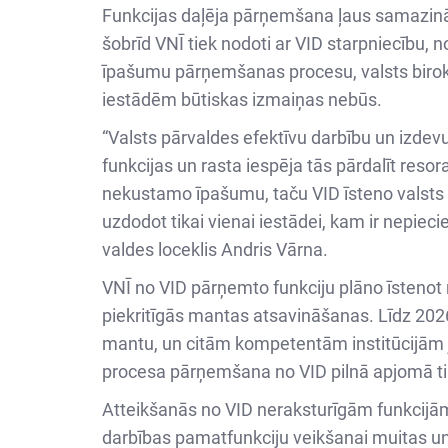
Funkcijas daļēja pārņemšana ļaus samazināt
šobrīd VNĪ tiek nodoti ar VID starpniecību,
īpašumu pārņemšanas procesu, valsts birok
iestādēm būtiskas izmaiņas nebūs.
“Valsts pārvaldes efektīvu darbību un izdev
funkcijas un rasta iespēja tās pārdalīt resor
nekustamo īpašumu, taču VID īsteno valsts no
uzdodot tikai vienai iestādei, kam ir nepie
valdes loceklis Andris Vārna.
VNĪ no VID pārņemto funkciju plāno īstenot 
piekritīgās mantas atsavināšanas. Līdz 2026.g
mantu, un citām kompetentām institūcijām jā
procesa pārņemšana no VID pilnā apjomā tikt
Atteikšanās no VID neraksturīgām funkcijām
darbības pamatfunkciju veikšanai muitas un n