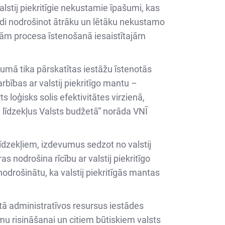
tij piekritīgie nekustamie īpašumi, kas
ādi nodrošinot ātrāku un lētāku nekustamo
jām procesa īstenošanā iesaistītajām
umā tika pārskatītas iestāžu īstenotās
rbības ar valstij piekritīgo mantu –
loģisks solis efektivitātes virzienā,
t līdzekļus Valsts budžetā” norāda VNĪ
īdzekļiem, izdevumus sedzot no valstij
s nodrošina rīcību ar valstij piekritīgo
odrošinātu, ka valstij piekritīgās mantas
tā administratīvos resursus iestādes
mu risināšanai un citiem būtiskiem valsts