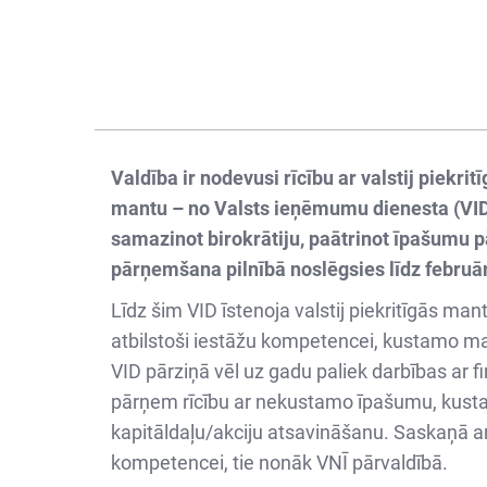
Valdība ir nodevusi rīcību ar valstij pi
mantu – no Valsts ieņēmumu dienesta (VID) 
samazinot birokrātiju, paātrinot īpašumu p
pārņemšana pilnībā noslēgsies līdz februā
Līdz šim
VID īstenoja valstij piekritīgās ma
atbilstoši iestāžu kompetencei, kustamo m
VID pārziņā vēl uz gadu paliek darbības ar f
pārņem rīcību ar nekustamo īpašumu, kusta
kapitāldaļu/akciju atsavināšanu. Saskaņā a
kompetencei, tie nonāk VNĪ pārvaldībā.