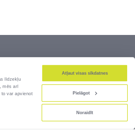
šumi” ir lielākais Latvijas dižāko vērtību –
js. Zeme un kultūrvēsturiskais mantojums,
Atļaut visas sīkdatnes
s līdzekļu
alsts robežas un muitas infrastruktūra –
, mēs arī
jas cilvēkiem.
Pielāgot
 to var apvienot
Noraidīt