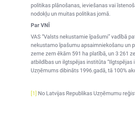
politikas plānošanas, ieviešanas vai īsteno
nodokļu un muitas politikas jomā.
Par VNĪ
VAS “Valsts nekustamie īpašumi” vadībā patl
nekustamo īpašumu apsaimniekošanu un pārva
zeme zem ēkām 591 ha platībā, un 3 261 ze
atbildības un ilgtspējas institūta “Ilgtspēj
Uzņēmums dibināts 1996.gadā, tā 100% akcio
[1]
No Latvijas Republikas Uzņēmumu reģistr