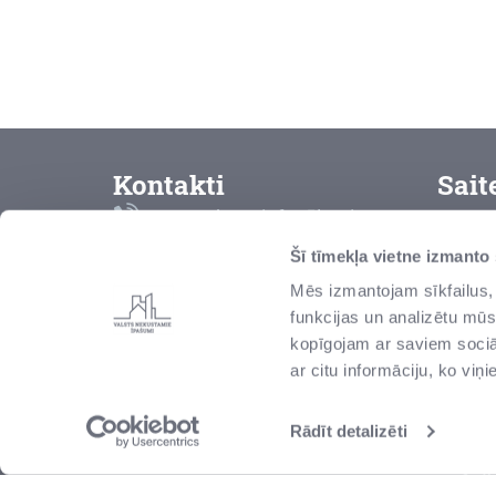
Kontakti
Sait
Bezmaksas info tālrunis
K
8000 2000
Šī tīmekļa vietne izmanto
L
Mēs izmantojam sīkfailus, 
vni@vni.lv
funkcijas un analizētu mūs
P
Talejas iela 1, Rīga, Latvija,
kopīgojam ar saviem sociāl
LV-1026
Z
ar citu informāciju, ko viņ
r
S
Rādīt detalizēti
I