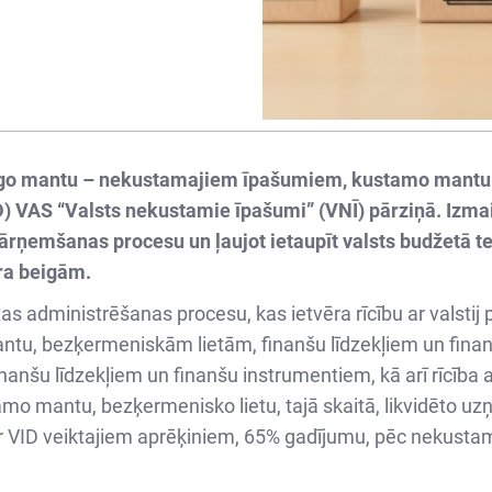
ekritīgo mantu – nekustamajiem īpašumiem, kustamo man
VAS “Valsts nekustamie īpašumi” (VNĪ) pārziņā. Izmaiņa
ārņemšanas procesu un ļaujot ietaupīt valsts budžetā tej
ra beigām.
ntas administrēšanas procesu, kas ietvēra rīcību ar valsti
antu, bezķermeniskām lietām, finanšu līdzekļiem un fin
inanšu līdzekļiem un finanšu instrumentiem, kā arī rīcība
mo mantu, bezķermenisko lietu, tajā skaitā, likvidēto 
r VID veiktajiem aprēķiniem, 65% gadījumu, pēc nekustam