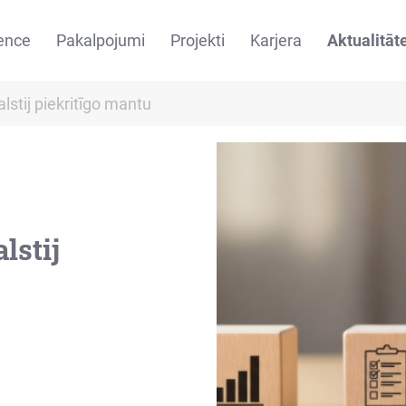
ence
Pakalpojumi
Projekti
Karjera
Aktualitāt
lstij piekritīgo mantu
lstij