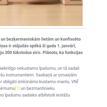
tu un bezķermeniskām lietām un konfiscēto
s ir stājušās spēkā šī gada 1. janvārī,
u 300 tūkstošus eiro. Plānots, ka funkcijas
j piekritīgo nekustamo īpašumu, un tā sadali
anšu instrumentiem. Saskaņā ar izmaiņām
 ar obligāti iznīcināmo kustamo mantu
.
VNĪ
uzņēmumu
[1]
un bezmantinieku
o īpašumu sadales atbilstoši iestāžu