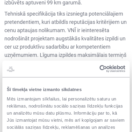
izbūvēts aptuveni 99 km garumā.
Tehniskā specifikācija tiks izsniegta potenciālajiem
pretendentiem, kuri atbildīs reputācijas kritērijiem un
cenu aptaujas nolikumam. VNĪ ir ieinteresēta
nodrošināt projektam augstākās kvalitātes izpildi un
cer uz produktīvu sadarbību ar kompetentiem
uzņēmumiem. Līguma izpildes maksimālais termiņš
ir 52 kalendārās nedēļas no Līguma noslēgšanas.
Plašāku informāciju par cenu aptauju VNĪ/2023/CA-
290 “Latvijas Republikas – Krievijas Federācijas
Šī tīmekļa vietne izmanto sīkdatnes
robežas žoga būvniecības ieceres realizācijai
nepieciešamās dokumentācijas izstrāde un izbūve
Mēs izmantojam sīkfailus, lai personalizētu saturu un
reklāmas, nodrošinātu sociālo saziņas līdzekļu funkcijas
Krivandas RSN un Aizgāršas RSN posmos”
un analizētu mūsu datu plūsmu. Informāciju par to, kā
iespējams uzzināt www.mercell.com. Pieteikšanās
Jūs izmantojat mūsu vietni, mēs arī kopīgojam ar saviem
termiņš līdz 2023. gada 12. septembrim.
sociālās saziņas līdzekļu, reklamēšanas un analīzes