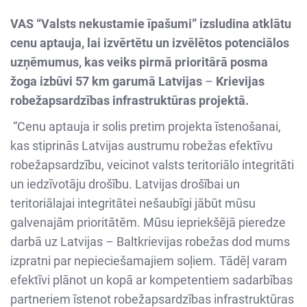
VAS “Valsts nekustamie īpašumi” izsludina atklātu
cenu aptauja, lai izvērtētu un izvēlētos potenciālos
uzņēmumus, kas veiks pirmā prioritārā posma
žoga izbūvi 57 km garumā Latvijas
–
Krievijas
robežapsardzības infrastruktūras projektā.
“Cenu aptauja ir solis pretim projekta īstenošanai,
kas stiprinās Latvijas austrumu robežas efektīvu
robežapsardzību, veicinot valsts teritoriālo integritāti
un iedzīvotāju drošību. Latvijas drošībai un
teritoriālajai integritātei nešaubīgi jābūt mūsu
galvenajām prioritātēm. Mūsu iepriekšējā pieredze
darbā uz Latvijas – Baltkrievijas robežas dod mums
izpratni par nepieciešamajiem soļiem. Tādēļ varam
efektīvi plānot un kopā ar kompetentiem sadarbības
partneriem īstenot robežapsardzības infrastruktūras