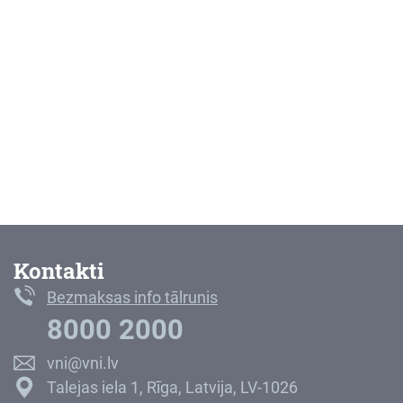
Kontakti
Bezmaksas info tālrunis
8000 2000
vni@vni.lv
Talejas iela 1, Rīga, Latvija, LV-1026