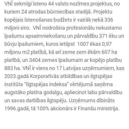
VNĪ sekmīgi īsteno 44 valsts nozīmes projektus, no
kuriem 24 atrodas būvniecības stadijā. Projektu
kopējais īstenošanas budžets ir vairāk nekā 336
miljoni eiro. VNĪ nodrošina profesionālu nekustamo
īpašumu apsaimniekošanu un pārvaldību 371 ēku un
būvju īpašumiem, kuros ietilpst 1007 ēkas 0,97
miljonu m2 platībā, kā arī zeme zem ēkām 607 ha
platībā, un 3404 zemes īpašumam ar kopējo platību
883 ha. VNĪ ir viens no 17 Latvijas uzņēmumiem, kas
2023.gadā Korporatīvās atbildības un ilgtspējas
institūta “Ilgtspējas indeksa” vērtējumā saņēma
augstāko platīna godalgu, apliecinot labu pārvaldību
un savas darbības ilgtspēju. Uzņēmums dibināts
1996.gadā, tā 100% akcionārs ir Finanšu ministrija.