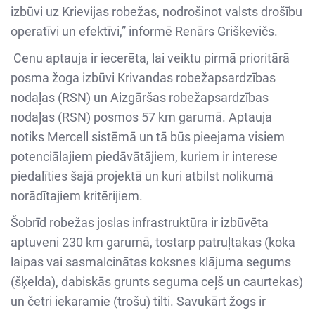
izbūvi uz Krievijas robežas, nodrošinot valsts drošību
operatīvi un efektīvi,” informē Renārs Griškevičs.
Cenu aptauja ir iecerēta, lai veiktu pirmā prioritārā
posma žoga izbūvi Krivandas robežapsardzības
nodaļas (RSN) un Aizgāršas robežapsardzības
nodaļas (RSN) posmos 57 km garumā. Aptauja
notiks Mercell sistēmā un tā būs pieejama visiem
potenciālajiem piedāvātājiem, kuriem ir interese
piedalīties šajā projektā un kuri atbilst nolikumā
norādītajiem kritērijiem.
Šobrīd robežas joslas infrastruktūra ir izbūvēta
aptuveni 230 km garumā, tostarp patruļtakas (koka
laipas vai sasmalcinātas koksnes klājuma segums
(šķelda), dabiskās grunts seguma ceļš un caurtekas)
un četri iekaramie (trošu) tilti. Savukārt žogs ir