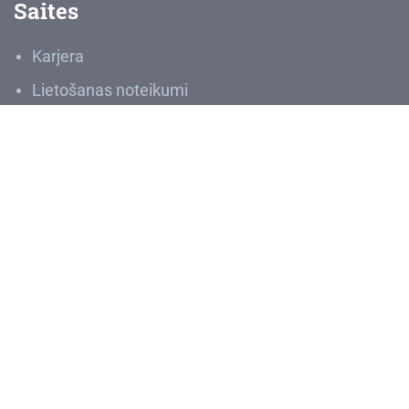
Saites
Karjera
Lietošanas noteikumi
Privātuma politika
Ziņot par negodprātīgu rīcību
Sludinājumi
Iepirkumi
VNĪIS
Medijiem
Par VNĪ
VAS “Valsts nekustamie īpašumi” ir lielākais Latvijas
dižāko vērtību – zemes un ēku – pārvaldītājs. Zeme