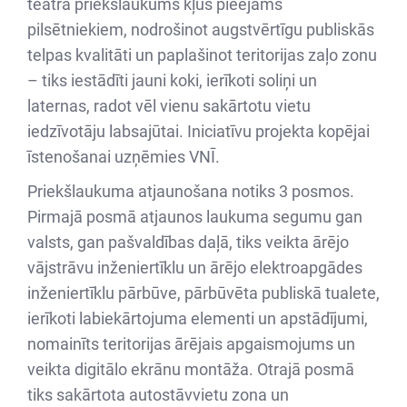
teātra priekšlaukums kļūs pieejams
pilsētniekiem, nodrošinot augstvērtīgu publiskās
telpas kvalitāti un paplašinot teritorijas zaļo zonu
– tiks iestādīti jauni koki, ierīkoti soliņi un
laternas, radot vēl vienu sakārtotu vietu
iedzīvotāju labsajūtai. Iniciatīvu projekta kopējai
īstenošanai uzņēmies VNĪ.
Priekšlaukuma atjaunošana notiks 3 posmos.
Pirmajā posmā atjaunos laukuma segumu gan
valsts, gan pašvaldības daļā, tiks veikta ārējo
vājstrāvu inženiertīklu un ārējo elektroapgādes
inženiertīklu pārbūve, pārbūvēta publiskā tualete,
ierīkoti labiekārtojuma elementi un apstādījumi,
nomainīts teritorijas ārējais apgaismojums un
veikta digitālo ekrānu montāža. Otrajā posmā
tiks sakārtota autostāvvietu zona un