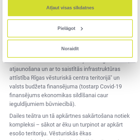
nodarbinātība" prioritārā virziena "Vides
Atļaut visas sīkdatnes
aizsardzības un resursu izmantošanas
efektivitāte" 5.5.1. specifiskā atbalsta mērķa
Pielāgot
"Saglabāt, aizsargāt un attīstīt nozīmīgu kultūras
un dabas mantojumu, kā arī attīstīt ar to saistītos
Noraidīt
pakalpojumus" ceturto projektu iesniegumu
atlases kārtu "Kultūras mantojuma saglabāšana,
atjaunošana un ar to saistītās infrastruktūras
attīstība Rīgas vēsturiskā centra teritorijā" un
valsts budžeta finansējuma (tostarp Covid-19
finansējums ekonomikas sildīšanai caur
ieguldījumiem būvniecībā).
Dailes teātra un tā apkārtnes sakārtošana notiek
kompleksi – sākot ar ēku un turpinot ar apkārt
esošo teritoriju. Vēsturiskās ēkas