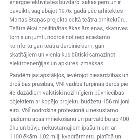
energoefektivitātes būvdarbi sākās pērn un ir
paveikti, saglabājot 1976. gadā pēc arhitektes
Martas Staņas projekta celtā teātra arhitektūru.
Teātra ēkai nosiltinātas ēkas ārsienas, skatuves
tornis un jumti, nodrošinot nepieciešamo
komfortu gan teātra darbiniekiem, gan
skatītājiem un vienlaikus būtiski samazinot
elektroenerģijas un apkures izmaksas.
Pandēmijas apstākļos, ievērojot piesardzības un
drošības prasības, VNĪ vadībā turpinās darbs pie
43 dažādiem valstiski nozīmīgiem būvniecības
objektiem ar kopējo projektu budžetu 156 miljoni
eiro. VNĪ nodrošina profesionālu nekustamo
īpašumu apsaimniekošanu un pārvaldību ap 400
ēku un būvju nekustamajiem īpašumiem ar
1100 ēkām 1,02 milj. kvadrātmetru platībā un