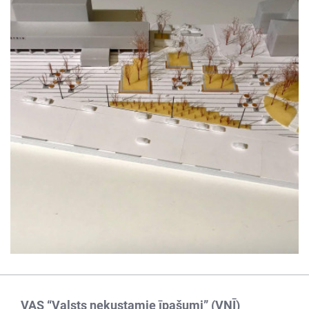
VAS “Valsts nekustamie īpašumi” (VNĪ)