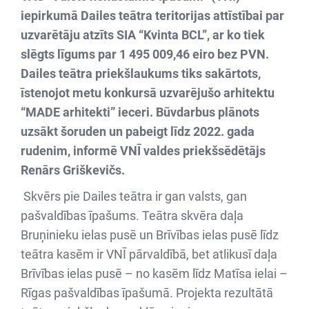
iepirkumā Dailes teātra teritorijas attīstībai par
uzvarētāju atzīts SIA “Kvinta BCL”, ar ko tiek
slēgts līgums par 1 495 009,46 eiro bez PVN.
Dailes teātra priekšlaukums tiks sakārtots,
ī
stenojot metu konkursā uzvarējušo arhitektu
“MADE arhitekti” ieceri
. Būvdarbus plānots
uzsākt šoruden un pabeigt līdz 2022. gada
rudenim, informē VNĪ valdes priekšsēdētājs
Renārs Griškevičs.
Skvērs pie Dailes teātra ir gan valsts, gan
pašvaldības īpašums. Teātra skvēra daļa
Bruņinieku ielas pusē un Brīvības ielas pusē līdz
teātra kasēm ir VNĪ pārvaldībā, bet atlikusī daļa
Brīvības ielas pusē – no kasēm līdz Matīsa ielai –
Rīgas pašvaldības īpašumā. Projekta rezultātā