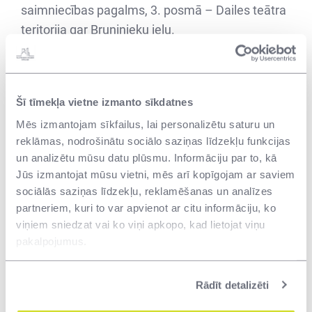
saimniecības pagalms, 3. posmā – Dailes teātra
teritorija gar Bruņinieku ielu.
2019. gadā noslēdzās metu konkurss, kur 8
projektu konkurencē par labāko atzīta arhitektu
Šī tīmekļa vietne izmanto sīkdatnes
biroja “MADE arhitekti” iecere, taču bija
Mēs izmantojam sīkfailus, lai personalizētu saturu un
nepieciešams laiks meta ieceres detalizētai
reklāmas, nodrošinātu sociālo saziņas līdzekļu funkcijas
izvērtēšanai un apstiprināšanai pilsētas
un analizētu mūsu datu plūsmu. Informāciju par to, kā
būvvaldē. Tikai 2021. gadā Rīgas pilsētas
Jūs izmantojat mūsu vietni, mēs arī kopīgojam ar saviem
būvvalde pieņēma lēmumu atbalstīt teritorijas
sociālās saziņas līdzekļu, reklamēšanas un analīzes
labiekārtojuma metu, kas ļāva nekavējoties veikt
partneriem, kuri to var apvienot ar citu informāciju, ko
projektēšanas darbus un uzsākt būvniecības
viņiem sniedzat vai ko viņi apkopo, kad lietojat viņu
pakalpojumus.
iepirkumu.
Projekts tiek finansēts no Kultūras ministrijas
Rādīt detalizēti
piesaistītā finansējuma - Eiropas Savienības
fondu darbības programmas "Izaugsme un