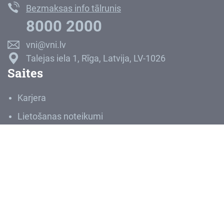
Bezmaksas info tālrunis
8000 2000
vni@vni.lv
Talejas iela 1, Rīga, Latvija, LV-1026
Saites
Karjera
Lietošanas noteikumi
Privātuma politika
Ziņot par negodprātīgu rīcību
Sludinājumi
Iepirkumi
VNĪIS