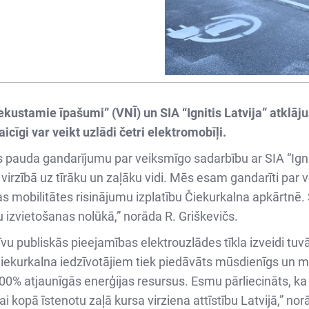
kustamie īpašumi” (VNĪ) un SIA “Ignitis Latvija” atklāj
aicīgi var veikt uzlādi četri elektromobīļi.
 pauda gandarījumu par veiksmīgo sadarbību ar SIA “Igniti
em virzībā uz tīrāku un zaļāku vidi. Mēs esam gandarīti pa
jīgas mobilitātes risinājumu izplatību Čiekurkalna apkārt
ju izvietošanas nolūkā,” norāda R. Griškevičs.
vu publiskās pieejamības elektrouzlādes tīkla izveidi tuvā
iekurkalna iedzīvotājiem tiek piedāvāts mūsdienīgs un m
100% atjaunīgās enerģijas resursus. Esmu pārliecināts, ka t
i kopā īstenotu zaļā kursa virziena attīstību Latvijā,” norā