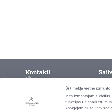
Kontakti
Sait
Bezmaksas info tālrunis
K
8000 2000
Šī tīmekļa vietne izmanto
L
Mēs izmantojam sīkfailus, 
vni@vni.lv
funkcijas un analizētu mūs
P
Talejas iela 1, Rīga, Latvija,
kopīgojam ar saviem sociāl
LV-1026