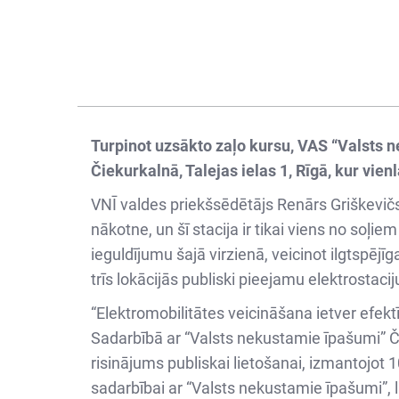
Turpinot uzsākto zaļo kursu, VAS “Valsts ne
Čiekurkalnā, Talejas ielas 1, Rīgā, kur vienl
VNĪ valdes priekšsēdētājs Renārs Griškevičs
nākotne, un šī stacija ir tikai viens no soļi
ieguldījumu šajā virzienā, veicinot ilgtspē
trīs lokācijās publiski pieejamu elektrostaci
“Elektromobilitātes veicināšana ietver efektī
Sadarbībā ar “Valsts nekustamie īpašumi” Č
risinājums publiskai lietošanai, izmantojot 
sadarbībai ar “Valsts nekustamie īpašumi”, la