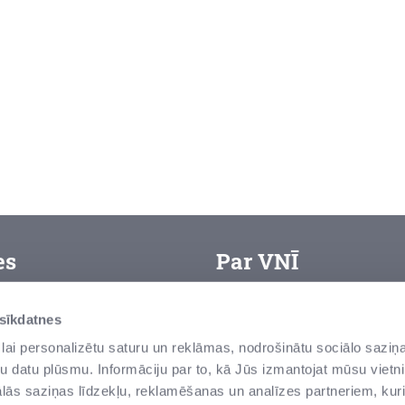
es
Par VNĪ
VAS “Valsts nekustamie īpa
arjera
 sīkdatnes
zemes un ēku – pārvaldītā
ietošanas noteikumi
lai personalizētu saturu un reklāmas, nodrošinātu sociālo saziņa
senas un modernas ēkas, v
u datu plūsmu. Informāciju par to, kā Jūs izmantojat mūsu vietni
rivātuma politika
tās ir valsts vērtības Latvi
ās saziņas līdzekļu, reklamēšanas un analīzes partneriem, kuri