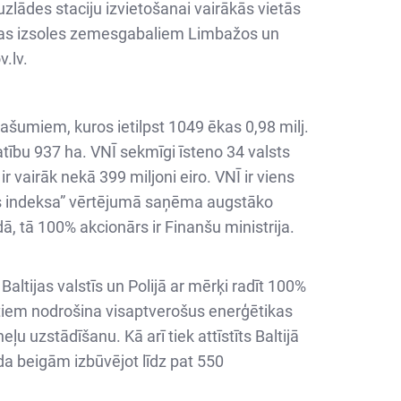
zlādes staciju izvietošanai vairākās vietās
ānotas izsoles zemesgabaliem Limbažos un
v.lv.
umiem, kuros ietilpst 1049 ēkas 0,98 milj.
ību 937 ha. VNĪ sekmīgi īsteno 34 valsts
 vairāk nekā 399 miljoni eiro. VNĪ ir viens
jas indeksa” vērtējumā saņēma augstāko
, tā 100% akcionārs ir Finanšu ministrija.
Baltijas valstīs un Polijā ar mērķi radīt 100%
tiem nodrošina visaptverošus enerģētikas
 uzstādīšanu. Kā arī tiek attīstīts Baltijā
ada beigām izbūvējot līdz pat 550