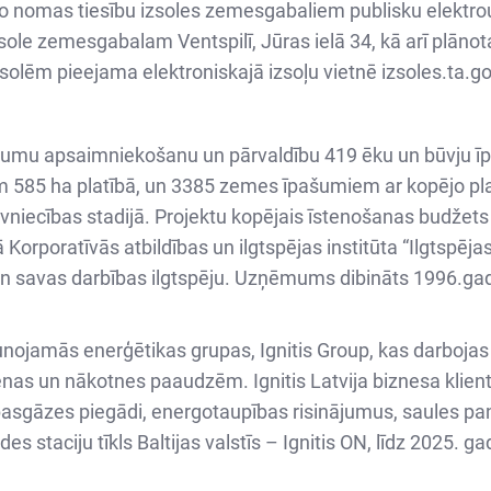
no nomas tiesību izsoles zemesgabaliem publisku elektrou
 izsole zemesgabalam Ventspilī, Jūras ielā 34, kā arī pl
zsolēm pieejama elektroniskajā izsoļu vietnē izsoles.ta.go
umu apsaimniekošanu un pārvaldību 419 ēku un būvju īpaš
 585 ha platībā, un 3385 zemes īpašumiem ar kopējo plat
iecības stadijā. Projektu kopējais īstenošanas budžets ir
orporatīvās atbildības un ilgtspējas institūta “Ilgtspē
 un savas darbības ilgtspēju. Uzņēmums dibināts 1996.gadā
jaunojamās enerģētikas grupas, Ignitis Group, kas darbojas 
nas un nākotnes paaudzēm. Ignitis Latvija biznesa klien
asgāzes piegādi, energotaupības risinājumus, saules paneļu
s staciju tīkls Baltijas valstīs – Ignitis ON, līdz 2025. g