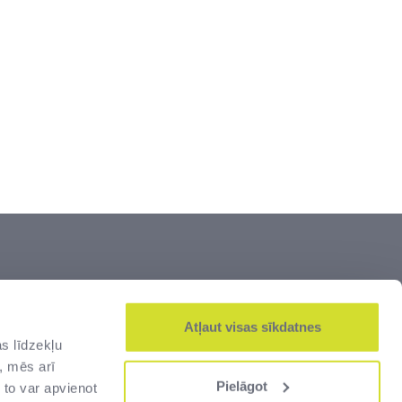
šumi” ir lielākais Latvijas dižāko vērtību –
js. Zeme un kultūrvēsturiskais mantojums,
Atļaut visas sīkdatnes
s līdzekļu
alsts robežas un muitas infrastruktūra –
, mēs arī
jas cilvēkiem.
Pielāgot
 to var apvienot