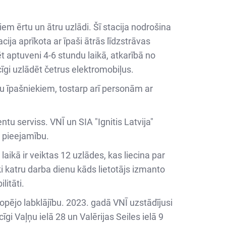
em ērtu un ātru uzlādi. Šī stacija nodrošina
ja aprīkota ar īpaši ātrās līdzstrāvas
t aptuveni 4-6 stundu laikā, atkarībā no
cīgi uzlādēt četrus elektromobiļus.
ļu īpašniekiem, tostarp arī personām ar
tu serviss. VNĪ un SIA "Ignitis Latvija"
a pieejamību.
 laikā ir veiktas 12 uzlādes, kas liecina par
i katru darba dienu kāds lietotājs izmanto
litāti.
kopējo labklājību. 2023. gadā VNĪ uzstādījusi
i Vaļņu ielā 28 un Valērijas Seiles ielā 9