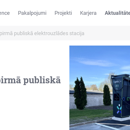
ence
Pakalpojumi
Projekti
Karjera
Aktualitāt
irmā publiskā elektrouzlādes stacija
pirmā publiskā