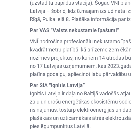
(uzstādīta papildus stacija). Šogad VNĪ plā
Latvijā – šobrīd, līdz 8.maijam izsludināta
Rīgā, Pulka ielā 8. Plašāka informācija par i
Par VAS “Valsts nekustamie īpašumi”
VNĪ nodrošina profesionālu nekustamo īpaš
kvadrātmetru platībā, kā arī zeme zem ēkām
nozīmes projektus, no kuriem 14 atrodas būvn
no 17 Latvijas uzņēmumiem, kas 2023.gadā K
platīna godalgu, apliecinot labu pārvaldību
Par SIA “Ignitis Latvija”
Ignitis Latvija ir daļa no Baltijā vadošās at
zaļu un drošu enerģētikas ekosistēmu šodie
risinājumus, tostarp elektroenerģijas un dab
plašākais un uzticamākais ātrās elektrouzlāde
pieslēgumpunktus Latvijā.