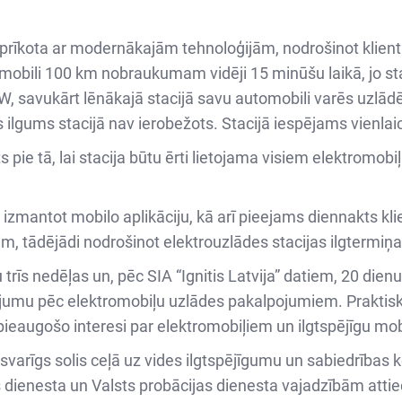
r aprīkota ar modernākajām tehnoloģijām, nodrošinot klienti
obili 100 km nobraukumam vidēji 15 minūšu laikā, jo staci
W, savukārt lēnākajā stacijā savu automobili varēs uzlādē
s ilgums stacijā nav ierobežots. Stacijā iespējams vienlai
pie tā, lai stacija būtu ērti lietojama visiem elektromobi
izmantot mobilo aplikāciju, kā arī pieejams diennakts klien
im, tādējādi nodrošinot elektrouzlādes stacijas ilgtermiņ
 trīs nedēļas un, pēc SIA “Ignitis Latvija” datiem, 20 dienu
sījumu pēc elektromobiļu uzlādes pakalpojumiem. Praktisk
pieaugošo interesi par elektromobiļiem un ilgtspējīgu mobi
r svarīgs solis ceļā uz vides ilgtspējīgumu un sabiedrības 
dienesta un Valsts probācijas dienesta vajadzībām attiecīg