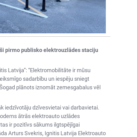
uši pirmo publisko elektrouzlādes staciju
s Latvija”: “Elektromobilitāte ir mūsu
r veiksmīgo sadarbību un iespēju sniegt
nē. Šogad plānots iznomāt zemesgabalus vēl
k iedzīvotāju dzīvesvietai vai darbavietai.
oderns ātrās elektroauto uzlādes
as ir pozitīvs sākums ilgtspējīgai
da Arturs Svekris, Ignitis Latvija Elektroauto