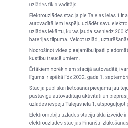
uzlādes tīkla vadītājs.
Elektrouzlādes stacija pie Talejas ielas 1 i
autovadītājiem iespēju uzlādēt savu elektrom
uzlādes iekārtu, kuras jauda sasniedz 200 k
baterijas tilpuma. Veicot uzlādi, uzturēšanā
Nodrošinot vides pieejamību īpaši piedomāts 
kustību traucējumiem.
Ērtākiem norēķiniem stacijā autovadītāji var 
līgums ir spēkā līdz 2032. gada 1. septembr
Stacija publiskai lietošanai pieejama jau teju
pastāvīgu autovadītāju aktivitāti un piepra
uzlādes iespēju Talejas ielā 1, atspoguļojot 
Elektromobiļu uzlādes staciju tīkla izveide i
elektrouzlādes stacijas Finanšu izlūkošanas 